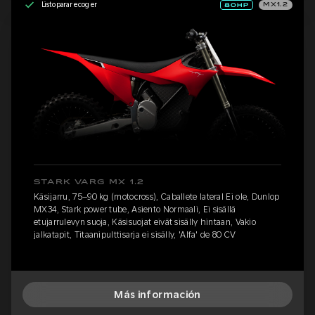
Listo para recoger
MX1.2
STARK VARG MX 1.2
Käsijarru, 75–90 kg (motocross), Caballete lateral Ei ole, Dunlop
MX34, Stark power tube, Asiento Normaali, Ei sisällä
etujarrulevyn suoja, Käsisuojat eivät sisälly hintaan, Vakio
jalkatapit, Titaanipulttisarja ei sisälly, 'Alfa' de 80 CV
Más información