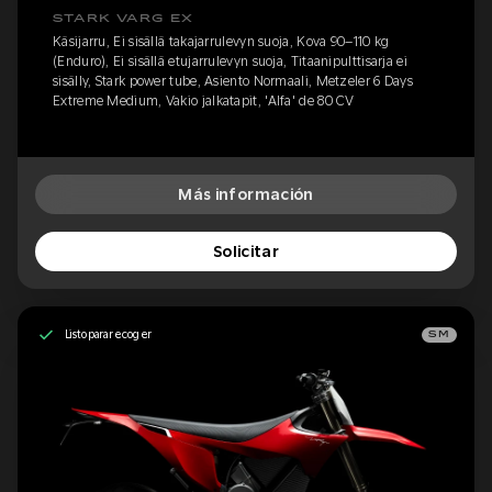
STARK VARG EX
Käsijarru, Ei sisällä takajarrulevyn suoja, Kova 90–110 kg
(Enduro), Ei sisällä etujarrulevyn suoja, Titaanipulttisarja ei
sisälly, Stark power tube, Asiento Normaali, Metzeler 6 Days
Extreme Medium, Vakio jalkatapit, 'Alfa' de 80 CV
Más información
Solicitar
Listo para recoger
SM