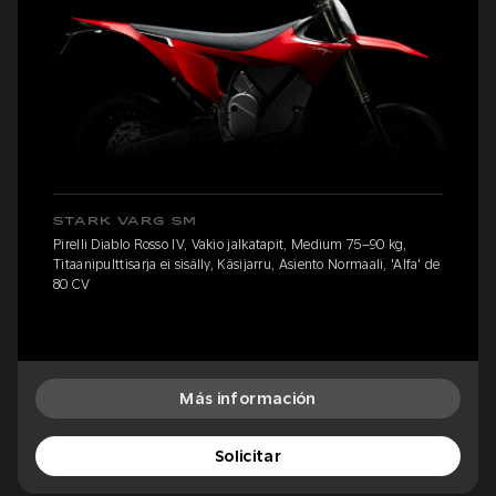
STARK VARG SM
Pirelli Diablo Rosso IV, Vakio jalkatapit, Medium 75–90 kg,
Titaanipulttisarja ei sisälly, Käsijarru, Asiento Normaali, 'Alfa' de
80 CV
Más información
Solicitar