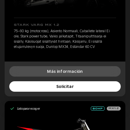
STARK VARG MX 1.2
75–90 kg (motocross), Asiento Normaali, Caballete lateral Ei
ole, Stark power tube, Vakio jalkatapit, Titaanipulttisarja ei
sisälly, Käsisuojat sisältyvät hintaan, Käsijarru, Ei sisällä
etujarrulevyn suoja, Dunlop MX34, Estándar 60 CV
Más información
Solicitar
Listo para recoger
MX1.2