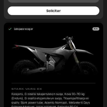
Solicitar
Listo para recoger
EX
STARK VARG EX
Käsijarru, Ei sisällä takajarrulevyn suoja, Kova 90–110 kg
(Enduro), Ei sisällä etujarrulevyn suoja, Titaanipulttisarja ei
sisälly, Stark power tube, Asiento Normaali, Metzeler 6 Days
Extreme Medium, Vakio jalkatapit, Estándar 60 CV