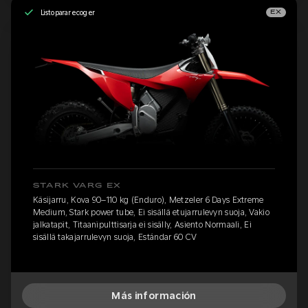
Listo para recoger
EX
STARK VARG EX
Käsijarru, Kova 90–110 kg (Enduro), Metzeler 6 Days Extreme
Medium, Stark power tube, Ei sisällä etujarrulevyn suoja, Vakio
jalkatapit, Titaanipulttisarja ei sisälly, Asiento Normaali, Ei
sisällä takajarrulevyn suoja, Estándar 60 CV
Más información