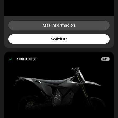
Más información
Solicitar
Listo para recoger
SM