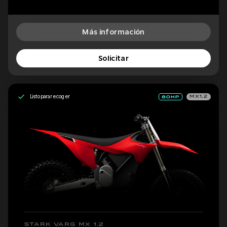
Más información
Solicitar
Listo para recoger
MX1.2
STARK VARG MX 1.2