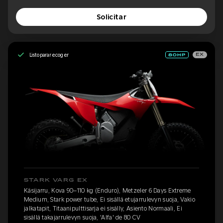
Solicitar
Listo para recoger
EX
STARK VARG EX
Käsijarru, Kova 90–110 kg (Enduro), Metzeler 6 Days Extreme
Medium, Stark power tube, Ei sisällä etujarrulevyn suoja, Vakio
jalkatapit, Titaanipulttisarja ei sisälly, Asiento Normaali, Ei
sisällä takajarrulevyn suoja, 'Alfa' de 80 CV