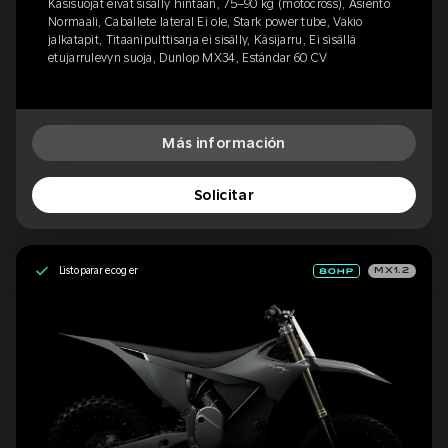
Käsisuojat eivät sisälly hintaan, 75–90 kg (motocross), Asiento
Normaali, Caballete lateral Ei ole, Stark power tube, Vakio
jalkatapit, Titaanipulttisarja ei sisälly, Käsijarru, Ei sisällä
etujarrulevyn suoja, Dunlop MX34, Estándar 60 CV
Más información
Solicitar
Listo para recoger
MX1.2