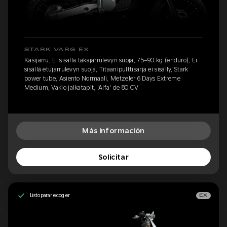
STARK VARG EX
Käsijarru, Ei sisällä takajarrulevyn suoja, 75–90 kg (enduro), Ei
sisällä etujarrulevyn suoja, Titaanipulttisarja ei sisälly, Stark
power tube, Asiento Normaali, Metzeler 6 Days Extreme
Medium, Vakio jalkatapit, 'Alfa' de 80 CV
Más información
Solicitar
Listo para recoger
EX