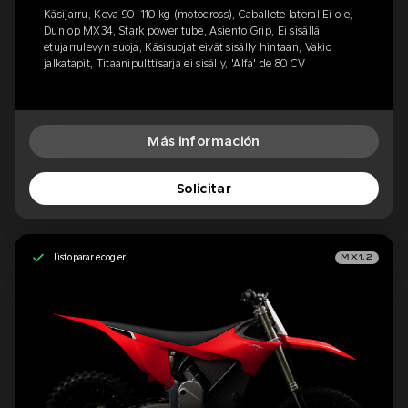
Käsijarru, Kova 90–110 kg (motocross), Caballete lateral Ei ole,
Dunlop MX34, Stark power tube, Asiento Grip, Ei sisällä
etujarrulevyn suoja, Käsisuojat eivät sisälly hintaan, Vakio
jalkatapit, Titaanipulttisarja ei sisälly, 'Alfa' de 80 CV
Más información
Solicitar
Listo para recoger
MX1.2