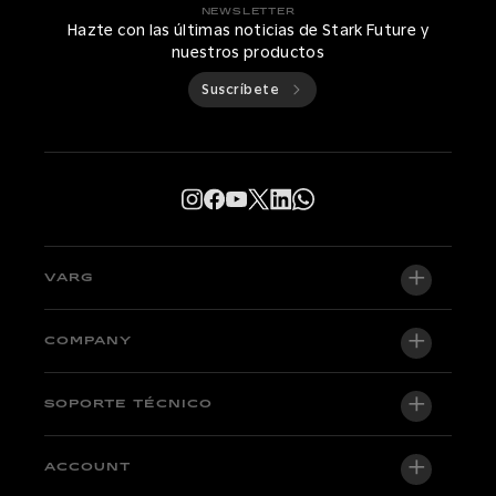
NEWSLETTER
Hazte con las últimas noticias de Stark Future y
nuestros productos
Suscríbete
VARG
VARG EX
COMPANY
VARG MX 1.2
Quiénes somos
SOPORTE TÉCNICO
VARG SM
Newsroom
Factory Edition
Soporte central
ACCOUNT
Become a dealer