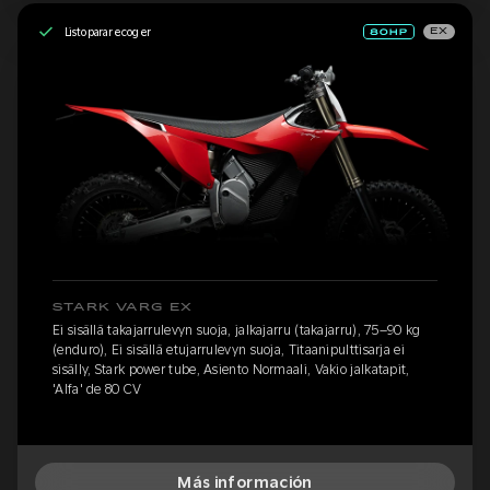
Listo para recoger
EX
STARK VARG EX
Ei sisällä takajarrulevyn suoja, jalkajarru (takajarru), 75–90 kg
(enduro), Ei sisällä etujarrulevyn suoja, Titaanipulttisarja ei
sisälly, Stark power tube, Asiento Normaali, Vakio jalkatapit,
'Alfa' de 80 CV
Más información