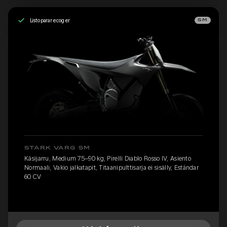
Listo para recoger
SM
STARK VARG SM
Käsijarru, Medium 75–90 kg, Pirelli Diablo Rosso IV, Asiento
Normaali, Vakio jalkatapit, Titaanipulttisarja ei sisälly, Estándar
60 CV