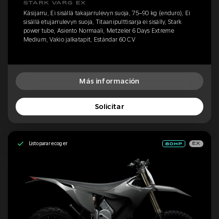
STARK VARG EX
Käsijarru, Ei sisällä takajarrulevyn suoja, 75–90 kg (enduro), Ei
sisällä etujarrulevyn suoja, Titaanipulttisarja ei sisälly, Stark
power tube, Asiento Normaali, Metzeler 6 Days Extreme
Medium, Vakio jalkatapit, Estándar 60 CV
Más información
Solicitar
Listo para recoger
EX