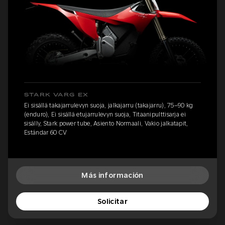
STARK VARG EX
Ei sisällä takajarrulevyn suoja, jalkajarru (takajarru), 75–90 kg
(enduro), Ei sisällä etujarrulevyn suoja, Titaanipulttisarja ei
sisälly, Stark power tube, Asiento Normaali, Vakio jalkatapit,
Estándar 60 CV
Más información
Solicitar