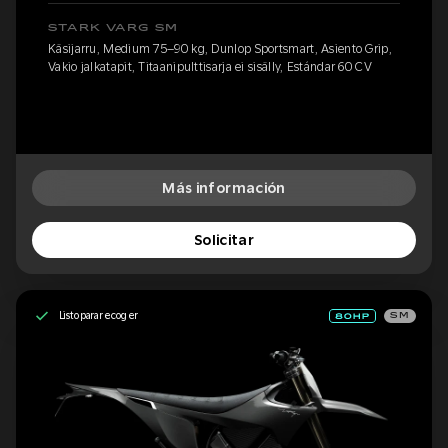
STARK VARG SM
Käsijarru, Medium 75–90 kg, Dunlop Sportsmart, Asiento Grip,
Vakio jalkatapit, Titaanipulttisarja ei sisälly, Estándar 60 CV
Más información
Solicitar
Listo para recoger
SM