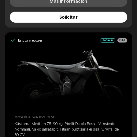
Más información
Solicitar
Listo para recoger
SM
STARK VARG SM
Käsijarru, Medium 75–90 kg, Pirelli Diablo Rosso IV, Asiento
Normaali, Vakio jalkatapit, Titaanipulttisarja ei sisälly, 'Alfa' de
80 CV