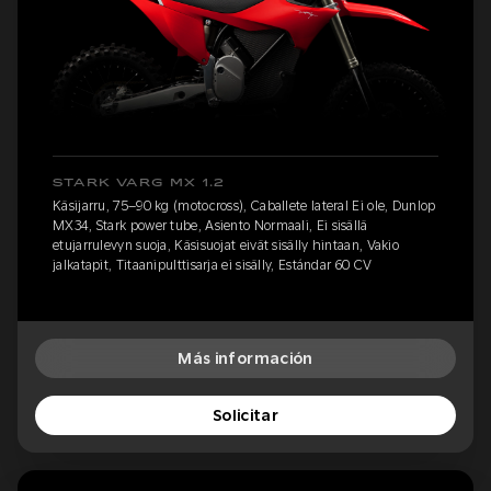
STARK VARG MX 1.2
Käsijarru, 75–90 kg (motocross), Caballete lateral Ei ole, Dunlop
MX34, Stark power tube, Asiento Normaali, Ei sisällä
etujarrulevyn suoja, Käsisuojat eivät sisälly hintaan, Vakio
jalkatapit, Titaanipulttisarja ei sisälly, Estándar 60 CV
Más información
Solicitar