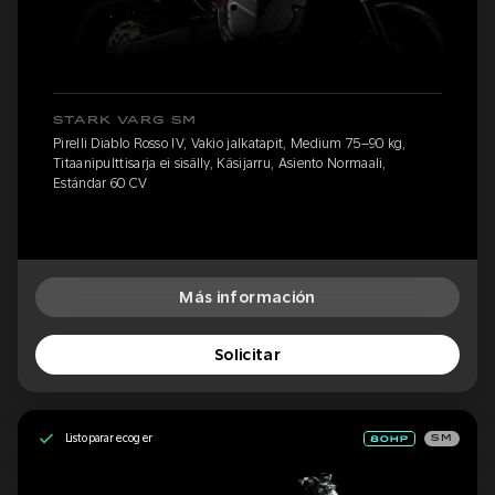
STARK VARG SM
Pirelli Diablo Rosso IV, Vakio jalkatapit, Medium 75–90 kg,
Titaanipulttisarja ei sisälly, Käsijarru, Asiento Normaali,
Estándar 60 CV
Más información
Solicitar
Listo para recoger
SM