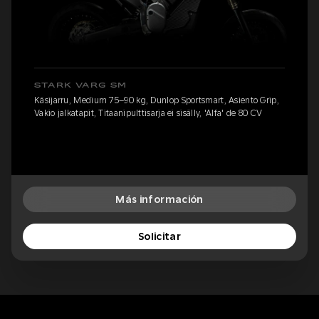
STARK VARG SM
Käsijarru, Medium 75–90 kg, Dunlop Sportsmart, Asiento Grip,
Vakio jalkatapit, Titaanipulttisarja ei sisälly, 'Alfa' de 80 CV
Más información
Solicitar