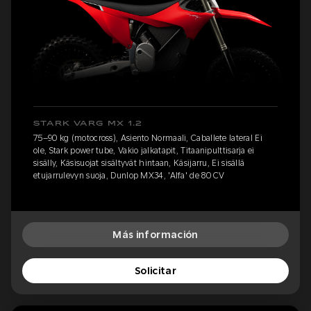
STARK VARG MX 1.2
75–90 kg (motocross), Asiento Normaali, Caballete lateral Ei
ole, Stark power tube, Vakio jalkatapit, Titaanipulttisarja ei
sisälly, Käsisuojat sisältyvät hintaan, Käsijarru, Ei sisällä
etujarrulevyn suoja, Dunlop MX34, 'Alfa' de 80 CV
Más información
Solicitar