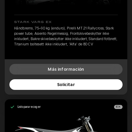
STARK VARG EX
Håndbrems, 75–90 kg (enduro), Pirelli MT 21 Rallycross, Stark
power tube, Asiento Regelmessig, Frontskivebeskytter ikke
inkludert, Bakre skivebeskytter ikke inkludert, Standard fotbrett,
Titanium boltesett ikke inkludert, 'Alfa' de 80 CV
Más información
Solicitar
Listo para recoger
EX