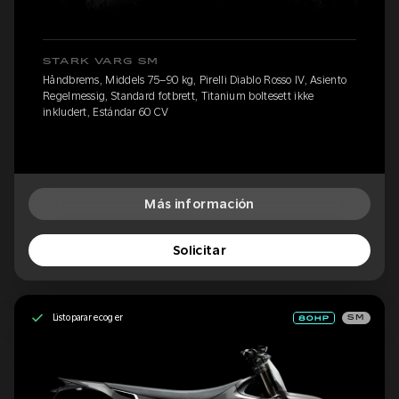
STARK VARG SM
Håndbrems, Middels 75–90 kg, Pirelli Diablo Rosso IV, Asiento
Regelmessig, Standard fotbrett, Titanium boltesett ikke
inkludert, Estándar 60 CV
Más información
Solicitar
Listo para recoger
SM