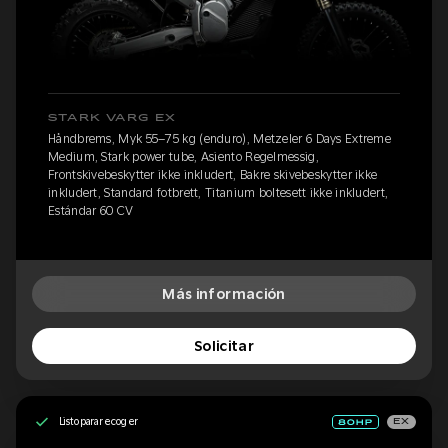
STARK VARG EX
Håndbrems, Myk 55–75 kg (enduro), Metzeler 6 Days Extreme
Medium, Stark power tube, Asiento Regelmessig,
Frontskivebeskytter ikke inkludert, Bakre skivebeskytter ikke
inkludert, Standard fotbrett, Titanium boltesett ikke inkludert,
Estándar 60 CV
Más información
Solicitar
Listo para recoger
EX