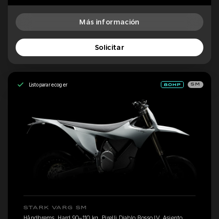
Más información
Solicitar
Listo para recoger
SM
STARK VARG SM
Håndbrems, Hard 90–110 kg, Pirelli Diablo Rosso IV, Asiento