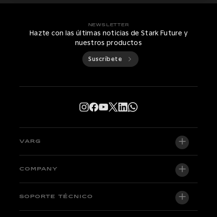
NEWSLETTER
Hazte con las últimas noticias de Stark Future y
nuestros productos
Suscríbete
VARG
VARG EX
COMPANY
VARG MX 1.2
Quiénes somos
SOPORTE TÉCNICO
VARG SM
Newsroom