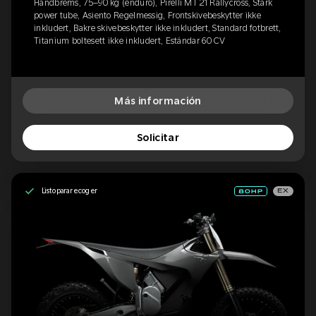
Håndbrems, 75–90 kg (enduro), Pirelli MT 21 Rallycross, Stark
power tube, Asiento Regelmessig, Frontskivebeskytter ikke
inkludert, Bakre skivebeskytter ikke inkludert, Standard fotbrett,
Titanium boltesett ikke inkludert, Estándar 60 CV
Más información
Solicitar
Listo para recoger
EX