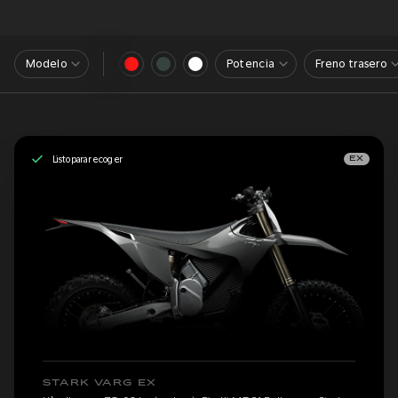
Modelo
Potencia
Freno trasero
Listo para recoger
EX
STARK VARG EX