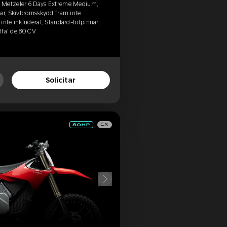
, Metzeler 6 Days Extreme Medium,
lar, Skivbromsskydd fram inte
inte inkluderat, Standard-fotpinnar,
Alfa' de 80 CV
Solicitar
EX