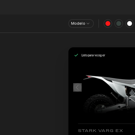
Modelo
Listo para recoger
STARK VARG EX