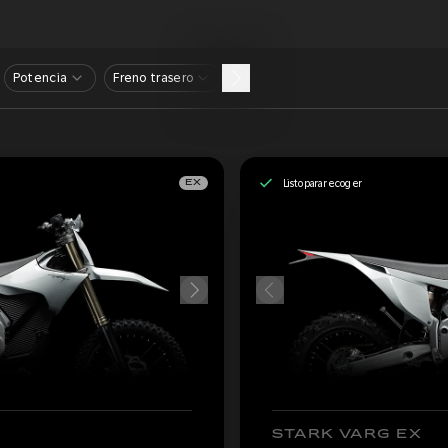
Potencia
Freno trasero
Listo para recoger
EX
STARK VARG EX