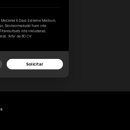
, Metzeler 6 Days Extreme Medium,
lar, Skivbromsskydd fram inte
Titanbultsats inte inkluderad,
rat, 'Alfa' de 80 CV
Solicitar
os