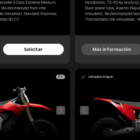
etzeler 6 Days Extreme Medium,
Handbroms, 75–90 kg (enduro)
, Skivbromsskydd fram inte
Stark power tube, Asiento Regu
te inkluderat, Standard-fotpinnar,
inkluderat, Skivbromsskydd bak 
tándar 60 CV
Titanbultsats inte inkluderad, '
Solicitar
Más información
Listo para recoger
EX