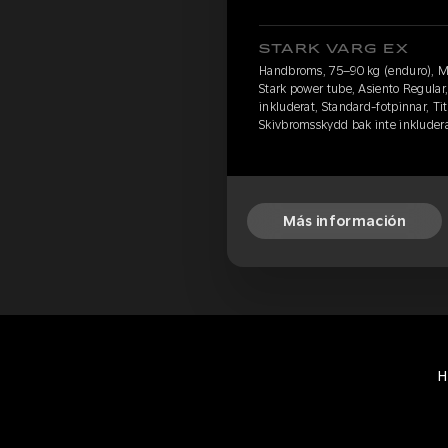
STARK VARG EX
Handbroms, 75–90 kg (enduro), M
Stark power tube, Asiento Regular
inkluderat, Standard-fotpinnar, Ti
Skivbromsskydd bak inte inkluder
Más información
H