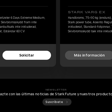
STARK VARG EX
etzeler 6 Days Extreme Medium,
Handbroms, 75–90 kg (enduro)
, Skivbromsskydd fram inte
Stark power tube, Asiento Regu
tanbultsats inte inkluderad,
inkluderat, Standard-fotpinnar, 
at, Estándar 60 CV
Skivbromsskydd bak inte inklude
Solicitar
Más información
NEWSLETTER
azte con las últimas noticias de Stark Future y nuestros product
Suscríbete