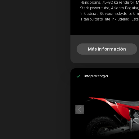
Handbroms, 75–90 kg (enduro), M
Stark power tube, Asiento Regular
inkluderat, Skivbromsskydd bak in
Titanbultsats inte inkluderad, Es
Más información
Listo para recoger