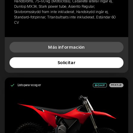
Handbroms, 75–90 kg (Motocross), Caballete lateral Ingår ej,
Dunlop MX34, Stark power tube, Asiento Regular,
Skivbromsskydd fram inte inkluderat, Handskydd ingår ej,
Standard-fotpinnar, Titanbultsats inte inkluderad, Estándar 60
CV
Más información
Solicitar
Listo para recoger
MX1.2