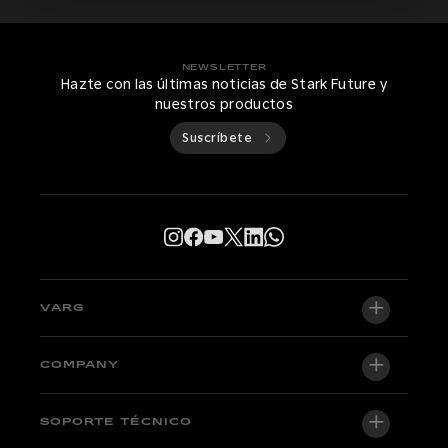
NEWSLETTER
Hazte con las últimas noticias de Stark Future y
nuestros productos
Suscríbete
VARG
VARG EX
COMPANY
VARG MX 1.2
Quiénes somos
SOPORTE TÉCNICO
VARG SM