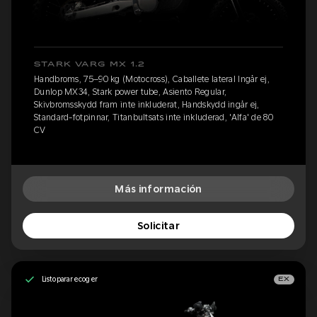
STARK VARG MX 1.2
Handbroms, 75–90 kg (Motocross), Caballete lateral Ingår ej,
Dunlop MX34, Stark power tube, Asiento Regular,
Skivbromsskydd fram inte inkluderat, Handskydd ingår ej,
Standard-fotpinnar, Titanbultsats inte inkluderad, 'Alfa' de 80
CV
Más información
Solicitar
Listo para recoger
EX