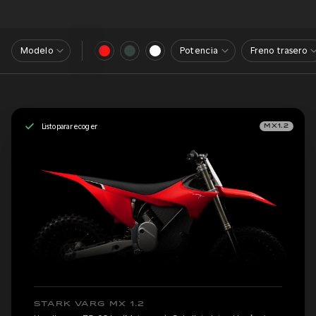
Modelo
Potencia
Freno trasero
Listo para recoger
MX1.2
STARK VARG MX 1.2