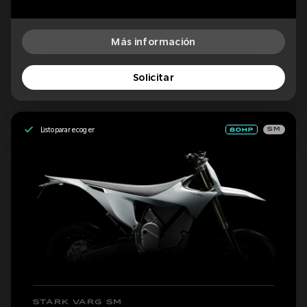
Más información
Solicitar
Listo para recoger
SM
STARK VARG SM