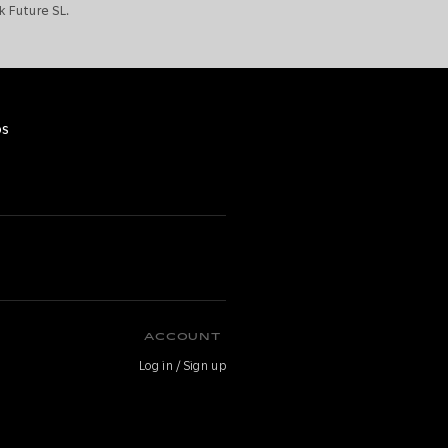
k Future SL.
os
O
ACCOUNT
Log in / Sign up