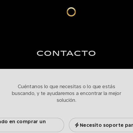
CONTACTO
Cuéntanos lo que necesitas o lo que estás
buscando, y te ayudaremos a encontrar la mejor
solución.
sado en comprar un
Necesito soporte pa