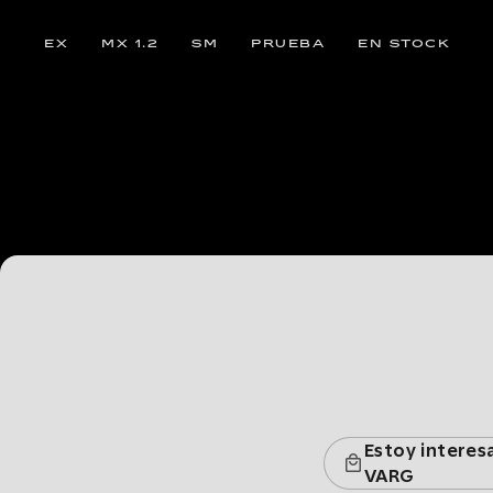
EX
MX 1.2
SM
PRUEBA
EN STOCK
Estoy intere
VARG