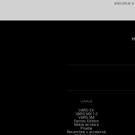
adicional a
H
VARG
VARG EX
VARG MX 1.2
VARG SM
Factory Edition
Motos en stock
Prueba
Recambios y accesorios