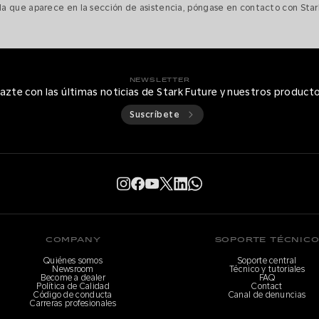
 la que aparece en la sección de asistencia, póngase en contacto con Star
NEWSLETTER
azte con las últimas noticias de Stark Future y nuestros product
Suscríbete
COMPANY
SOPORTE TÉCNIC
Quiénes somos
Soporte central
Newsroom
Técnico y tutoriales
Become a dealer
FAQ
Política de Calidad
Contact
Código de conducta
Canal de denuncias
Carreras profesionales