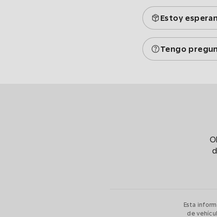
Estoy espera
Tengo pregun
O
d
Esta inform
de vehícul