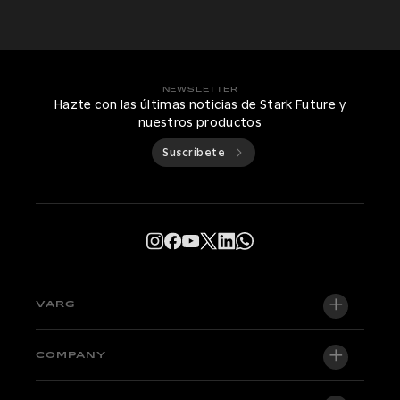
NEWSLETTER
Hazte con las últimas noticias de Stark Future y
nuestros productos
Suscríbete
VARG
VARG EX
COMPANY
VARG MX 1.2