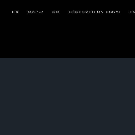
EX
MX 1.2
SM
RÉSERVER UN ESSAI
E