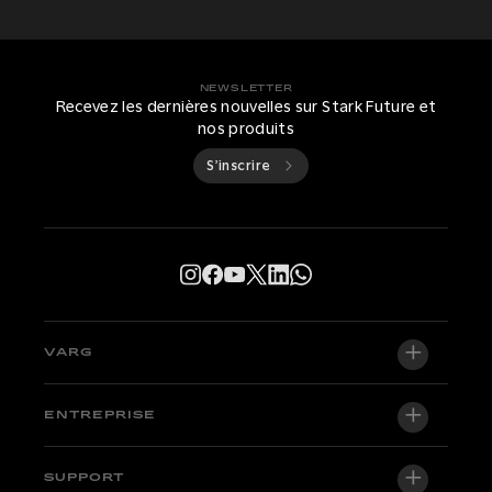
NEWSLETTER
Recevez les dernières nouvelles sur Stark Future et
nos produits
S’inscrire
VARG
VARG EX
ENTREPRISE
VARG MX 1.2
À propos de nous
SUPPORT