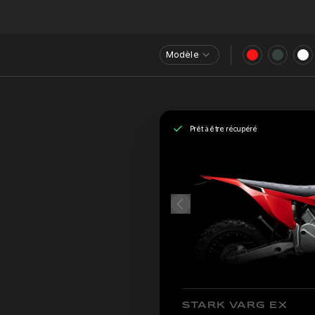
Modèle
Prêt à être récupéré
STARK VARG EX