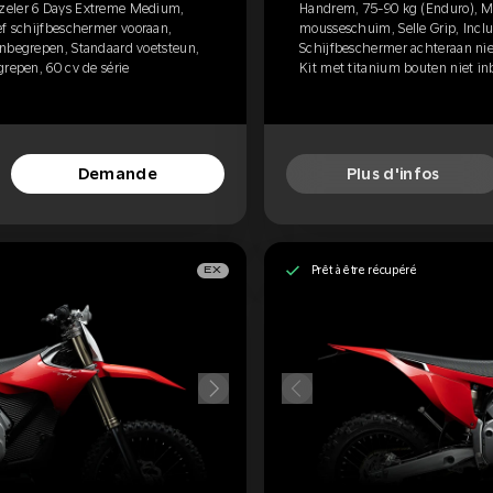
zeler 6 Days Extreme Medium,
Handrem, 75-90 kg (Enduro), M
ef schijfbeschermer vooraan,
mousseschuim, Selle Grip, Inclu
inbegrepen, Standaard voetsteun,
Schijfbeschermer achteraan nie
grepen, 60 cv de série
Kit met titanium bouten niet in
Demande
Plus d'infos
Prêt à être récupéré
EX