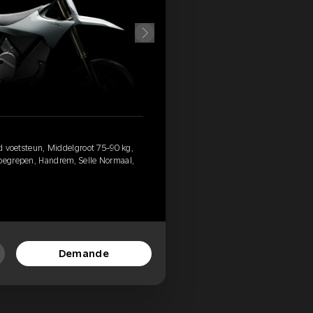
rd voetsteun, Middelgroot 75-90 kg,
nbegrepen, Handrem, Selle Normaal,
Demande