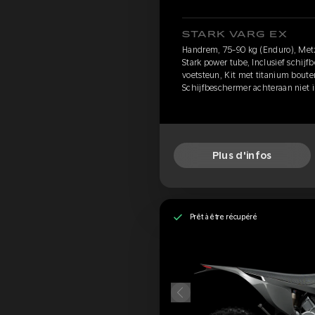
STARK VARG EX
Handrem, 75-90 kg (Enduro), Met
Stark power tube, Inclusief schij
voetsteun, Kit met titanium boute
Schijfbeschermer achteraan niet i
Plus d'infos
Prêt à être récupéré