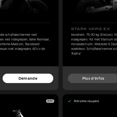
STARK VARG EX
ste schijfbeschermer niet
Handrem, 75-90 kg (Enduro), Vo
en niet inbegrepen, Selle Normaal,
inbegrepen, Kit met titanium bo
Extreme Medium, Standaard
mousseschuim, Metzeler 6 Day
eraan niet inbegrepen, 60 cv de
voetsteun, Schijfbeschermer ac
'Alpha'
Demande
Plus d'infos
Prêt à être récupéré
SM