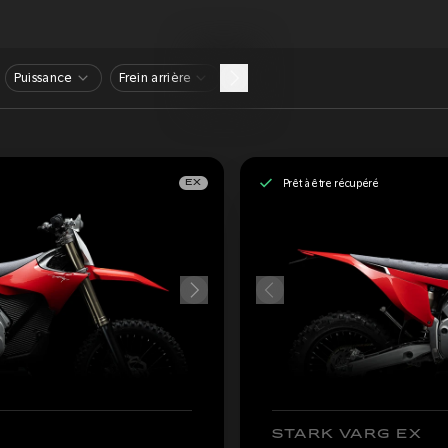
Puissance
Frein arrière
Prêt à être récupéré
EX
STARK VARG EX