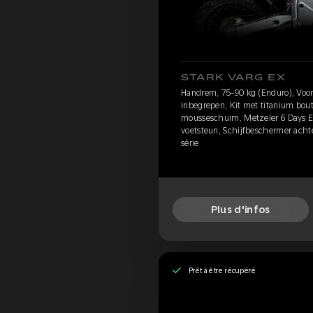
STARK VARG EX
Handrem, 75-90 kg (Enduro), Voor
inbegrepen, Kit met titanium bout
mousseschuim, Metzeler 6 Days 
voetsteun, Schijfbeschermer acht
série
Plus d'infos
Prêt à être récupéré