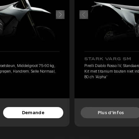
STARK VARG SM
 voetsteun, Middelgroot 75-90 kg,
Pirelli Diablo Rosso IV, Standaa
egrepen, Handrem, Selle Normaal,
Kit met titanium bouten niet i
80 ch 'Alpha'
Demande
Plus d'infos