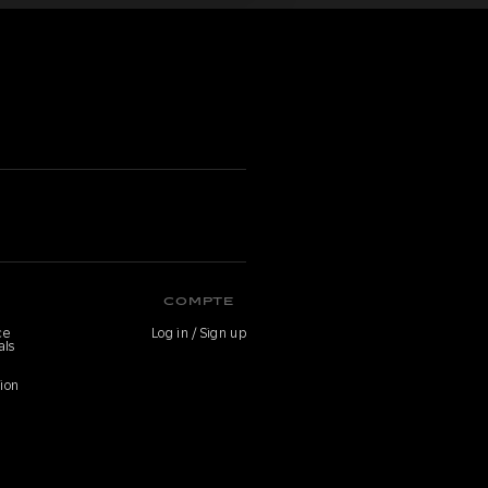
COMPTE
ce
Log in / Sign up
als
ion