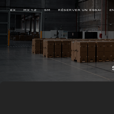
EX
MX 1.2
SM
RÉSERVER UN ESSAI
E