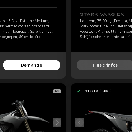
STARK VARG EX
zeler 6 Days Extreme Medium,
Handrem, 75-90 kg (Enduro), M
fbeschermer vooraan, Standaard
Stark power tube, Inclusief sch
n niet inbegrepen, Selle Normaal,
voetsteun, Kit met titanium bou
nbegrepen, 60 cv de série
Schijfbeschermer achteraan nie
Demande
Plus d'infos
Prêt à être récupéré
EX