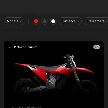
Modèle
Puissance
Frein arrière
Prêt à être récupéré
EX
STARK VARG EX