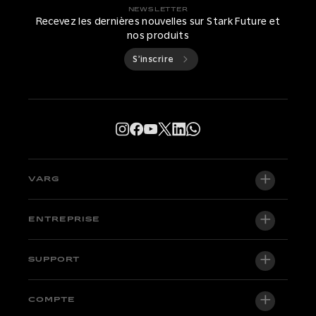
NEWSLETTER
Recevez les dernières nouvelles sur Stark Future et
nos produits
S’inscrire
VARG
VARG EX
ENTREPRISE
VARG MX 1.2
À propos de nous
SUPPORT
VARG SM
Salle de presse
Factory Edition
Centre d'assistance
COMPTE
Devenir distributeur officiel