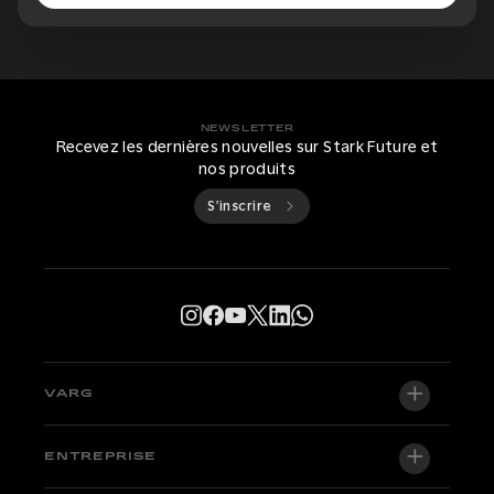
NEWSLETTER
Recevez les dernières nouvelles sur Stark Future et
nos produits
S’inscrire
VARG
VARG EX
ENTREPRISE