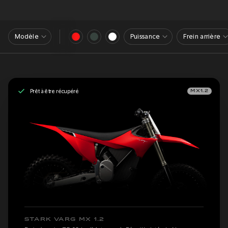
Modèle
Puissance
Frein arrière
Prêt à être récupéré
MX1.2
STARK VARG MX 1.2