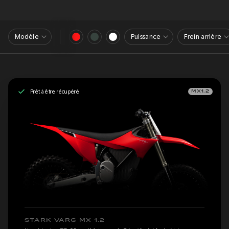
Modèle
Puissance
Frein arrière
Prêt à être récupéré
MX1.2
STARK VARG MX 1.2