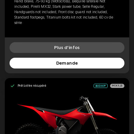
Hand brake, 75-90 kg (Motocross), Béquille latérale Not
included, Pirelli MX32, Stark power tube, Selle Regular,
Handguards not included, Front disc guard not included,
Standard footpegs, Titanium bolts kit not included, 60 cv de
série
Plus d'infos
Demande
Prêt à être récupéré
MX1.2