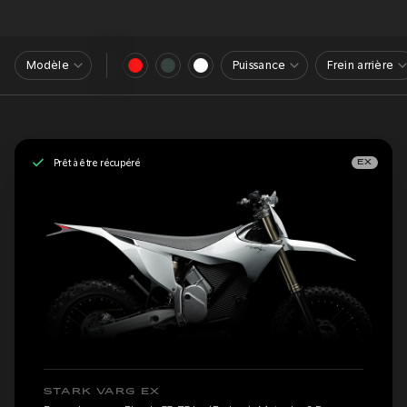
Modèle
Puissance
Frein arrière
Prêt à être récupéré
EX
STARK VARG EX