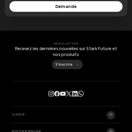
Demande
NEWSLETTER
Recevez les dernières nouvelles sur Stark Future et
nos produits
S’inscrire
VARG
VARG EX
ENTREPRISE