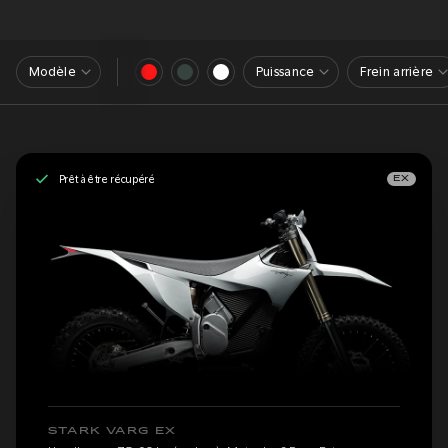
Modèle
Puissance
Frein arrière
Prêt à être récupéré
EX
STARK VARG EX