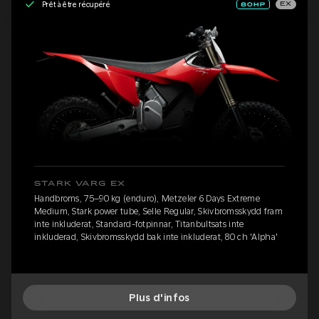
Prêt à être récupéré
EX
STARK VARG EX
Handbroms, 75–90 kg (enduro), Metzeler 6 Days Extreme
Medium, Stark power tube, Selle Regular, Skivbromsskydd fram
inte inkluderat, Standard-fotpinnar, Titanbultsats inte
inkluderad, Skivbromsskydd bak inte inkluderat, 80 ch 'Alpha'
Plus d'infos