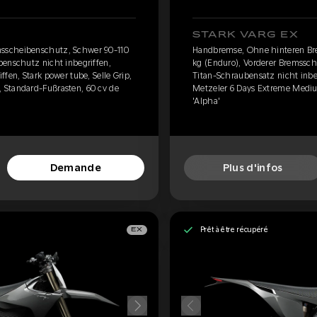
STARK VARG EX
sscheibenschutz, Schwer 90-110
Handbremse, Ohne hinteren Br
benschutz nicht inbegriffen,
kg (Enduro), Vorderer Bremssch
fen, Stark power tube, Selle Grip,
Titan-Schraubensatz nicht inbeg
 Standard-Fußrasten, 60 cv de
Metzeler 6 Days Extreme Mediu
'Alpha'
Demande
Plus d'infos
Prêt à être récupéré
EX