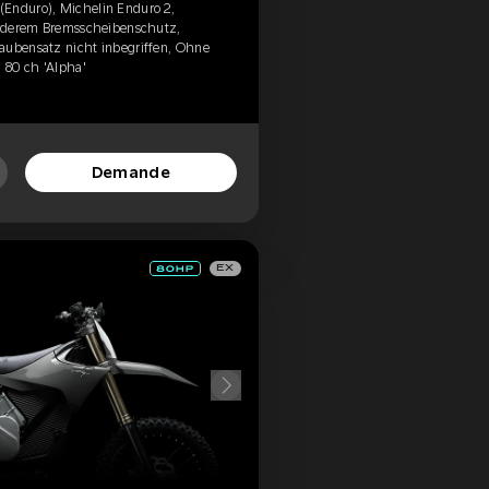
(Enduro), Michelin Enduro 2,
vorderem Bremsscheibenschutz,
aubensatz nicht inbegriffen, Ohne
 80 ch 'Alpha'
Demande
EX