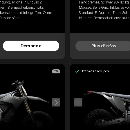
duro), Michelin Enduro 2,
Handbremse, Schwer 90-110 kg 
rderem Bremsscheibenschutz,
Mousse, Selle Grip, Inklusive 
bensatz nicht inbegriffen, Ohne
Standard-Fußrasten, Titan-Schr
 cv de série
hinteren Bremsscheibenschutz,
Demande
Plus d'infos
Prêt à être récupéré
EX