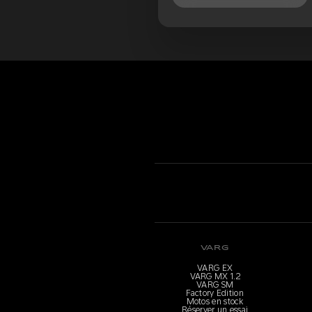
VARG
VARG EX
VARG MX 1.2
VARG SM
Factory Edition
Motos en stock
Réserver un essai