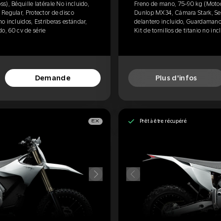
), Béquille latérale No incluido,
Freno de mano, 75-90 kg (Motocr
Regular, Protector de disco
Dunlop MX34, Cámara Stark, Sell
 incluidos, Estriberas estándar,
delantero incluido, Guardamanos
ido, 60 cv de série
Kit de tornillos de titanio no in
Demande
Plus d'infos
Prêt à être récupéré
EX