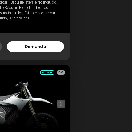
oss), Béquille latérale No incluido,
e Regular, Protector de disco
 no incluidos, Estriberas estándar,
cluido, 80 ch 'Alpha'
Demande
EX