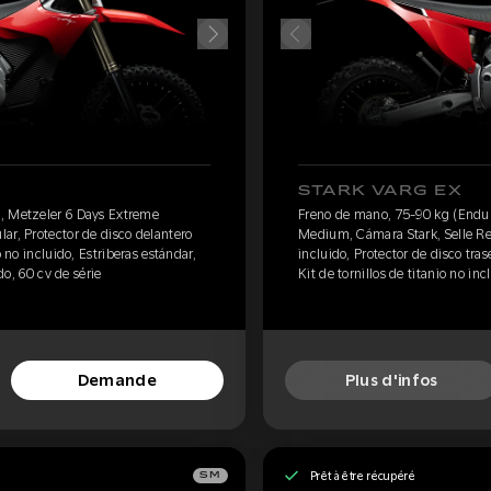
STARK VARG EX
, Metzeler 6 Days Extreme
Freno de mano, 75-90 kg (Endur
ar, Protector de disco delantero
Medium, Cámara Stark, Selle Reg
o no incluido, Estriberas estándar,
incluido, Protector de disco tras
ido, 60 cv de série
Kit de tornillos de titanio no in
Demande
Plus d'infos
Prêt à être récupéré
SM