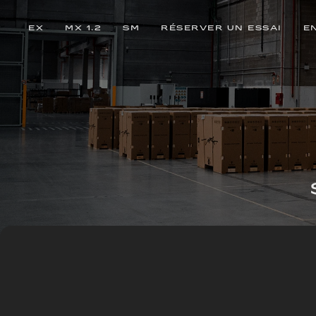
EX
MX 1.2
SM
RÉSERVER UN ESSAI
E