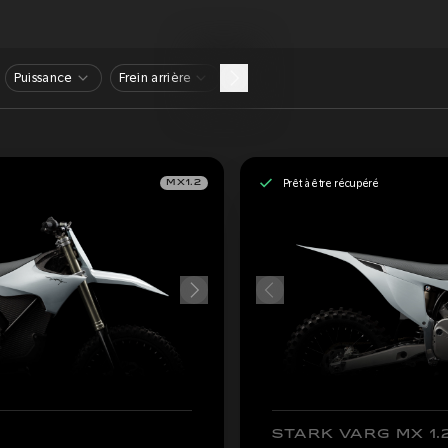
Puissance
Frein arrière
Prêt à être récupéré
MX1.2
STARK VARG MX 1.