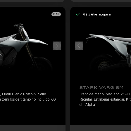
Prêt à être récupéré
SM
STARK VARG SM
irelli Diablo Rosso IV, Selle
Freno de mano, Mediano 75-90 kg,
 tornillos de titanio no incluido, 60
Regular, Estriberas estándar, Kit
ch 'Alpha'