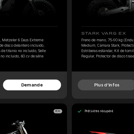
STARK VARG EX
, Metzeler 6 Days Extreme
Freno de mano, 75-90 kg (Endur
e disco delantero incluido,
Medium, Cámara Stark, Protector
 de titanio no incluido, Selle
Estriberas estándar, Kit de tornil
 no incluido, 60 cv de série
Regular, Protector de disco tras
Demande
Plus d'infos
Prêt à être récupéré
EX