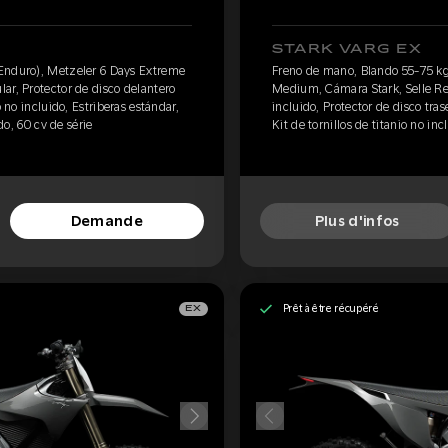
STARK VARG EX
Enduro), Metzeler 6 Days Extreme
Freno de mano, Blando 55-75 kg
ar, Protector de disco delantero
Medium, Cámara Stark, Selle Reg
o no incluido, Estriberas estándar,
incluido, Protector de disco tras
ido, 60 cv de série
Kit de tornillos de titanio no in
Demande
Plus d'infos
Prêt à être récupéré
EX