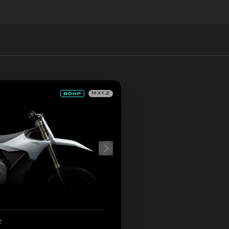
MX1.2
2