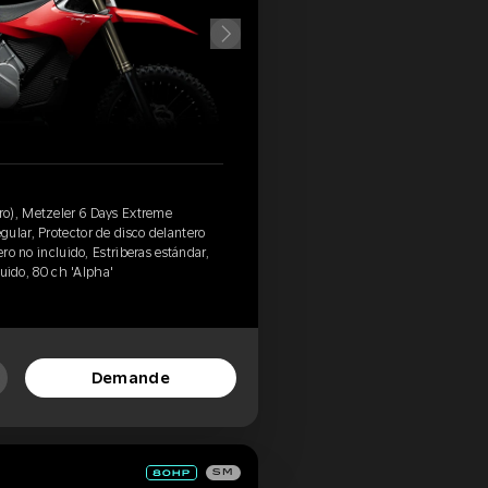
o), Metzeler 6 Days Extreme
ular, Protector de disco delantero
ero no incluido, Estriberas estándar,
cluido, 80 ch 'Alpha'
Demande
SM