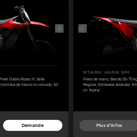
STARK VARG SM
elli Diablo Rosso IV, Selle
Freno de mano, Blando 55-75 kg, 
 tornillos de titanio no incluido, 60
Regular, Estriberas estándar, Kit
ch 'Alpha'
Demande
Plus d'infos