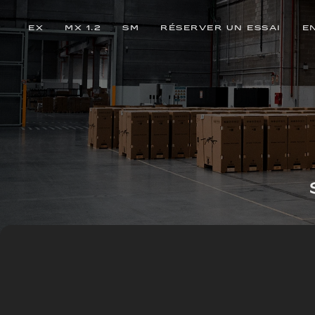
EX
MX 1.2
SM
RÉSERVER UN ESSAI
E