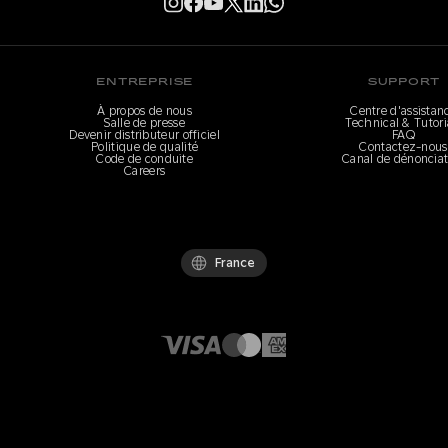
ENTREPRISE
SUPPORT
À propos de nous
Centre d'assistan
Salle de presse
Technical & Tutori
Devenir distributeur officiel
FAQ
Politique de qualité
Contactez-nous
Code de conduite
Canal de dénonciat
Careers
France