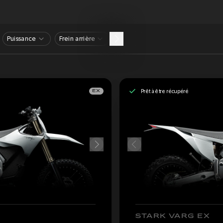
Puissance
Frein arrière
Prêt à être récupéré
EX
STARK VARG EX