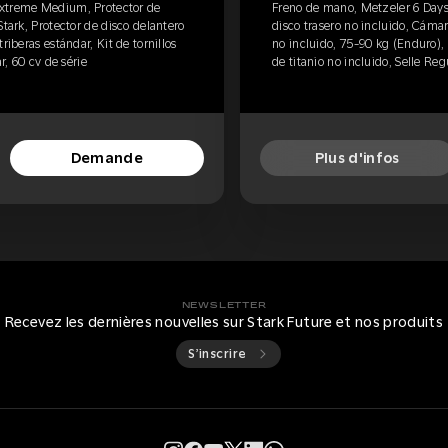
Extreme Medium, Protector de
Freno de mano, Metzeler 6 Day
Stark, Protector de disco delantero
disco trasero no incluido, Cámar
riberas estándar, Kit de tornillos
no incluido, 75-90 kg (Enduro), E
r, 60 cv de série
de titanio no incluido, Selle Reg
Demande
Plus d'infos
NEWSLETTER
Recevez les dernières nouvelles sur Stark Future et nos produits
S’inscrire