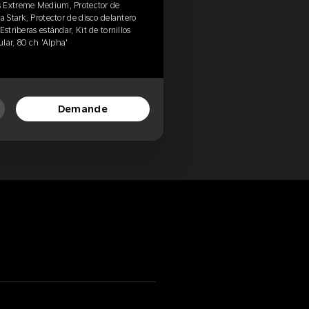
s Extreme Medium, Protector de
a Stark, Protector de disco delantero
striberas estándar, Kit de tornillos
ular, 80 ch 'Alpha'
Demande