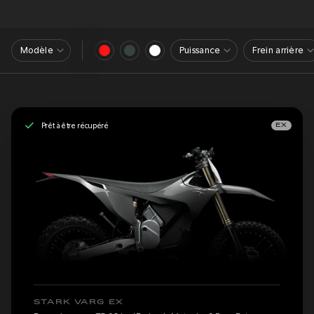
Modèle
Puissance
Frein arrière
Prêt à être récupéré
EX
STARK VARG EX