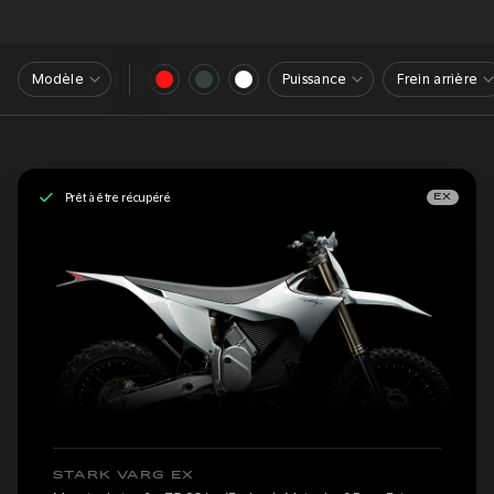
Modèle
Puissance
Frein arrière
Prêt à être récupéré
EX
STARK VARG EX