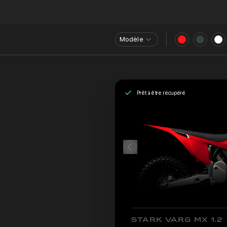
Modèle
Prêt à être récupéré
STARK VARG MX 1.2