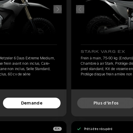
STARK VARG EX
 Metzeler 6 Days Extreme Medium,
Frein à main, 75-90 kg (Enduro
e frein avant non inclus, Cale-
Chambre à air Stark, Protège dis
itane non inclus, Selle Standard,
pied standard, Kit de visserie en
clus, 60 cv de série
Protège disque frein arrière non
Demande
Plus d'infos
Prêt à être récupéré
EX