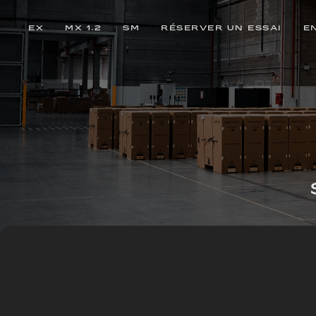
EX
MX 1.2
SM
RÉSERVER UN ESSAI
E