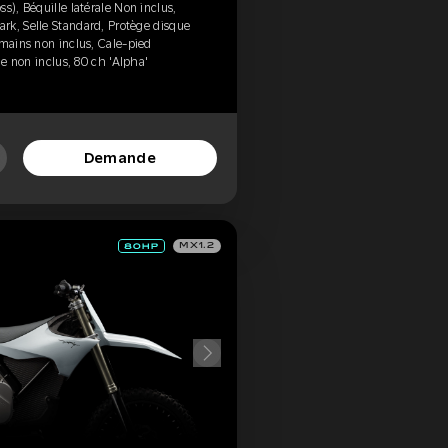
s), Béquille latérale Non inclus,
rk, Selle Standard, Protège disque
-mains non inclus, Cale-pied
ne non inclus, 80 ch 'Alpha'
Demande
MX1.2