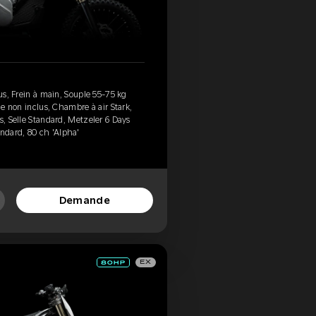
lus, Frein à main, Souple 55-75 kg
ane non inclus, Chambre à air Stark,
s, Selle Standard, Metzeler 6 Days
ndard, 80 ch 'Alpha'
Demande
EX