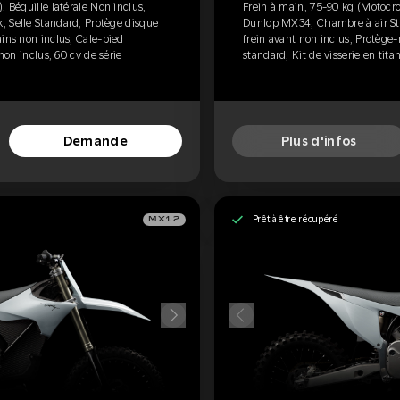
, Béquille latérale Non inclus,
Frein à main, 75-90 kg (Motocros
 Selle Standard, Protège disque
Dunlop MX34, Chambre à air Sta
ins non inclus, Cale-pied
frein avant non inclus, Protège
 non inclus, 60 cv de série
standard, Kit de visserie en tita
Demande
Plus d'infos
Prêt à être récupéré
MX1.2