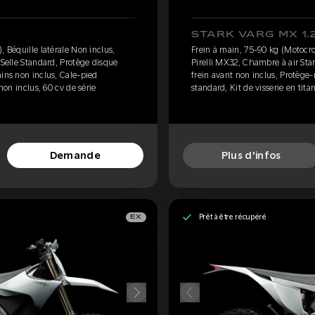
STARK VARG MX 1.
, Béquille latérale Non inclus,
Frein à main, 75-90 kg (Motocros
 Selle Standard, Protège disque
Pirelli MX32, Chambre à air Star
ins non inclus, Cale-pied
frein avant non inclus, Protège
 non inclus, 60 cv de série
standard, Kit de visserie en tita
Demande
Plus d'infos
Prêt à être récupéré
EX