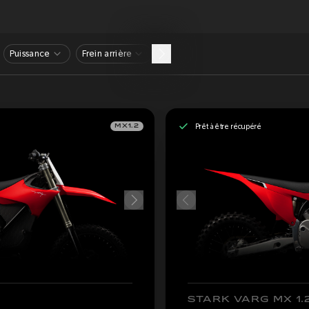
Puissance
Frein arrière
Prêt à être récupéré
MX1.2
STARK VARG MX 1.