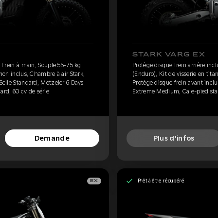
STARK VARG EX
, Frein à main, Souple 55-75 kg
Protège disque frein arrière inc
 non inclus, Chambre à air Stark,
(Enduro), Kit de visserie en tit
 Selle Standard, Metzeler 6 Days
Protège disque frein avant inclu
rd, 60 cv de série
Extreme Medium, Cale-pied sta
Demande
Plus d'infos
Prêt à être récupéré
EX