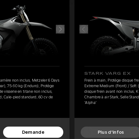
STARK VARG EX
 arrière non inclus, Metzeler 6 Days
Frein à main, Protège disque fre
ar), 75-90 kg (Enduro), Protège
Extreme Medium (Front) / Soft (
de visserie en titane non inclus,
disque frein avant non inclus, Ki
d, Cale-pied standard, 60 cv de
Chambre à air Stark, Selle Stan
'Alpha'
Demande
Plus d'infos