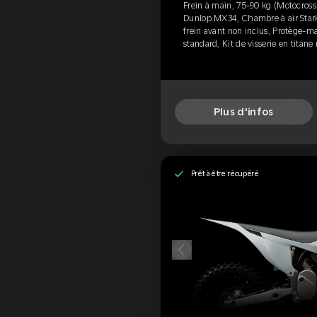
Frein à main, 75-90 kg (Motocross)
Dunlop MX34, Chambre à air Stark,
frein avant non inclus, Protège-ma
standard, Kit de visserie en titane
Plus d'infos
Prêt à être récupéré