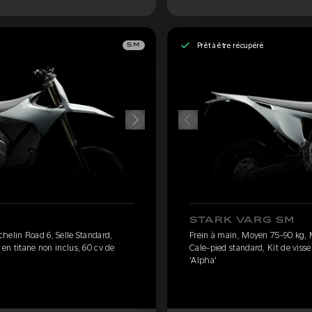
Prêt à être récupéré
SM
STARK VARG SM
helin Road 6, Selle Standard,
Frein à main, Moyen 75-90 kg, M
 en titane non inclus, 60 cv de
Cale-pied standard, Kit de visse
'Alpha'