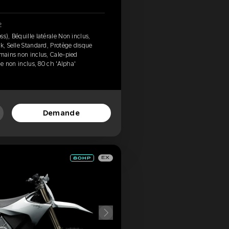
2
s), Béquille latérale Non inclus,
k, Selle Standard, Protège disque
-mains non inclus, Cale-pied
ne non inclus, 80 ch 'Alpha'
Demande
EX