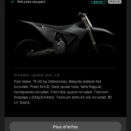
Prêt à être récupéré
MX1.2
STARK VARG MX 1.2
Foot brake, 75-90 kg (Motocross), Béquille latérale Not
included, Pirelli MX32, Stark power tube, Selle Regular,
Handguards included, Front disc guard included, Titanium
footpegs (-200g/0.44lbs), Titanium bolts kit not included, 80
ch 'Alpha'
Plus d'infos