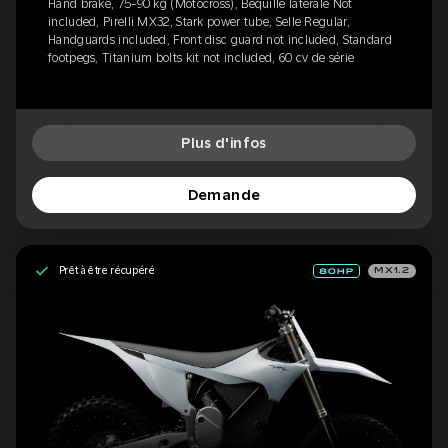
Hand brake, 75-90 kg (Motocross), Béquille latérale Not
included, Pirelli MX32, Stark power tube, Selle Regular,
Handguards included, Front disc guard not included, Standard
footpegs, Titanium bolts kit not included, 60 cv de série
Plus d'infos
Demande
Prêt à être récupéré
MX1.2