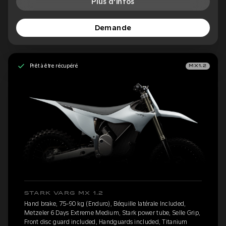
Plus d'infos
Demande
Prêt à être récupéré
MX1.2
STARK VARG MX 1.2
Hand brake, 75-90 kg (Enduro), Béquille latérale Included,
Metzeler 6 Days Extreme Medium, Stark power tube, Selle Grip,
Front disc guard included, Handguards included, Titanium