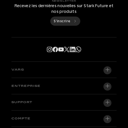
NEWSLETTER
Recevez les dernières nouvelles sur Stark Future et
nos produits
S’inscrire
VARG
VARG EX
ENTREPRISE
VARG MX 1.2
À propos de nous
SUPPORT
VARG SM
Salle de presse
Factory Edition
Centre d'assistance
COMPTE
Devenir distributeur officiel
Motos en stock