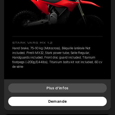
STARK VARG MX 1.2
Hand brake, 75-90 kg (Motocross), Béquille latérale Not
included, Pirelli MX32, Stark power tube, Selle Regular,
Handguards included, Front disc guard included, Titanium
footpegs (-200g/0.44lbs), Titanium bolts kit not included, 60 cv
de série
Plus d'infos
Demande