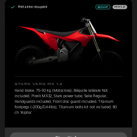
Prêt à être récupéré
MX1.2
STARK VARG MX 1.2
Hand brake, 75-90 kg (Motocross), Béquille latérale Not
included, Pirelli MX32, Stark power tube, Selle Regular,
Handguards included, Front disc guard included, Titanium
footpegs (-200g/0.44lbs), Titanium bolts kit not included, 80
ch 'Alpha'