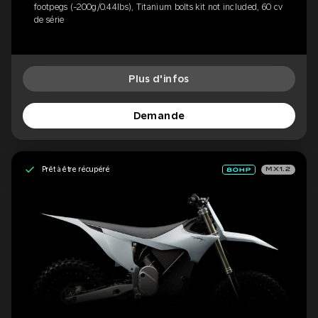
footpegs (-200g/0.44lbs), Titanium bolts kit not included, 60 cv
de série
Plus d'infos
Demande
Prêt à être récupéré
MX1.2