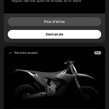
Regular, Rear disc guard not included, 80 ch 'Alpha'
Plus d'infos
Demande
Prêt à être récupéré
EX