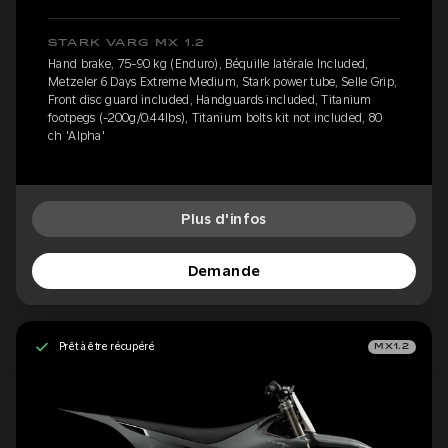
STARK VARG MX 1.2
Hand brake, 75-90 kg (Enduro), Béquille latérale Included,
Metzeler 6 Days Extreme Medium, Stark power tube, Selle Grip,
Front disc guard included, Handguards included, Titanium
footpegs (-200g/0.44lbs), Titanium bolts kit not included, 80
ch 'Alpha'
Plus d'infos
Demande
Prêt à être récupéré
MX1.2