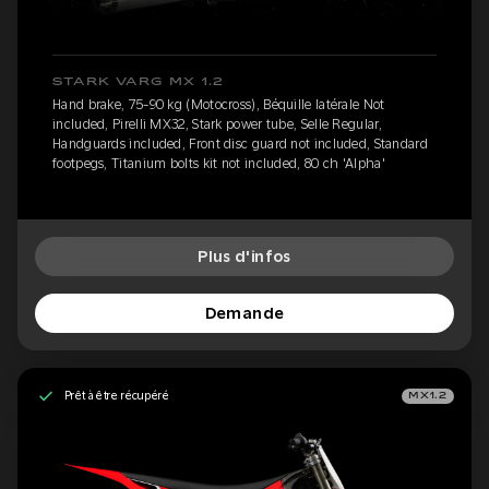
STARK VARG MX 1.2
Hand brake, 75-90 kg (Motocross), Béquille latérale Not
included, Pirelli MX32, Stark power tube, Selle Regular,
Handguards included, Front disc guard not included, Standard
footpegs, Titanium bolts kit not included, 80 ch 'Alpha'
Plus d'infos
Demande
Prêt à être récupéré
MX1.2