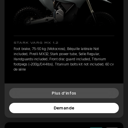
STARK VARG MX 1.2
Foot brake, 75-90 kg (Motocross), Béquille latérale Not
included, Pirelli MX32, Stark power tube, Selle Regular,
Handguards included, Front disc guard included, Titanium
footpegs (-200g/0.44lbs), Titanium bolts kit not included, 60 cv
de série
Plus d'infos
Demande