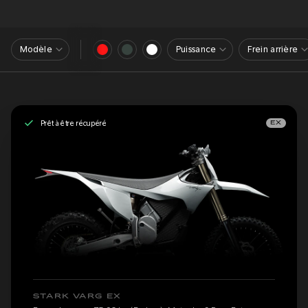
Modèle
Puissance
Frein arrière
Prêt à être récupéré
EX
STARK VARG EX