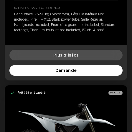
STARK VARG MX 1.2
Hand brake, 75-90 kg (Motocross), Béquille latérale Not
included, Pirelli MX32, Stark power tube, Selle Regular,
Handguards included, Front disc guard not included, Standard
footpegs, Titanium bolts kit not included, 80 ch 'Alpha'
Plus d'infos
Demande
Prêt à être récupéré
MX1.2