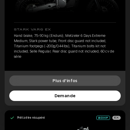
STARK VARG EX
Hand brake, 75-90 kg (Enduro), Metzeler 6 Days Extreme
Medium, Stark power tube, Front disc guard not included,
Titanium footpegs (-200g/0.44lbs), Titanium bolts kit not
included, Selle Regular, Rear disc guard not included, 60 cv de
série
Plus d'infos
Demande
Prêt à être récupéré
EX