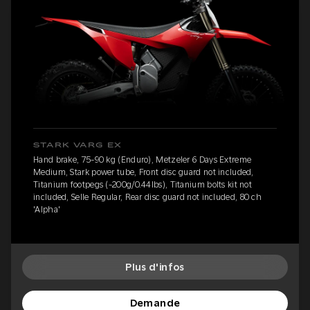
STARK VARG EX
Hand brake, 75-90 kg (Enduro), Metzeler 6 Days Extreme
Medium, Stark power tube, Front disc guard not included,
Titanium footpegs (-200g/0.44lbs), Titanium bolts kit not
included, Selle Regular, Rear disc guard not included, 80 ch
'Alpha'
Plus d'infos
Demande