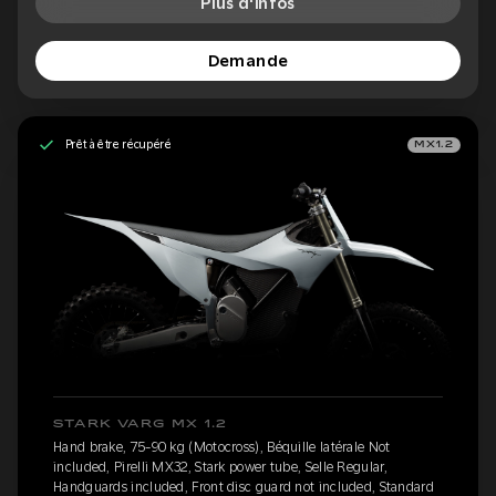
Plus d'infos
Demande
Prêt à être récupéré
MX1.2
STARK VARG MX 1.2
Hand brake, 75-90 kg (Motocross), Béquille latérale Not
included, Pirelli MX32, Stark power tube, Selle Regular,
Handguards included, Front disc guard not included, Standard