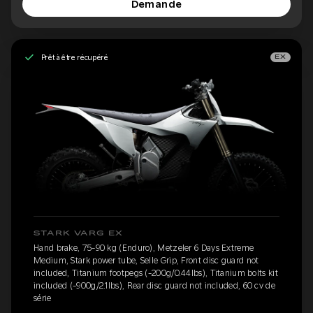
Demande
Prêt à être récupéré
EX
STARK VARG EX
Hand brake, 75-90 kg (Enduro), Metzeler 6 Days Extreme
Medium, Stark power tube, Selle Grip, Front disc guard not
included, Titanium footpegs (-200g/0.44lbs), Titanium bolts kit
included (-900g/2.1lbs), Rear disc guard not included, 60 cv de
série