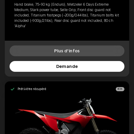
Hand brake, 75-90 kg (Enduro), Metzeler 6 Days Extreme
Medium, Stark power tube, Selle Grip, Front disc guard not
included, Titanium footpegs (-200g/0.44lbs), Titanium bolts kit
included (-900g/2.1lbs), Rear disc guard not included, 80 ch
'Alpha'
Plus d'infos
Demande
Prêt à être récupéré
EX