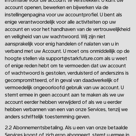
informatie voor uw account te verstrekken. U kunt uw
account openen, bewerken en bijwerken via de
instellingenpagina voor uw accountprofiel. U bent als
enige verantwoordelijk voor alle activiteiten op uw
account en voor het handhaven van de vertrouwelijkheid
en veiligheid van uw wachtwoord. Wij zijn niet
aansprakelijk voor enig handelen of nalaten van u in
verband met uw Account. U moet ons onmiddellijk op de
hoogte stellen via support@starkfuture.com als u weet
of enige reden hebt om te vermoeden dat uw account
of wachtwoord is gestolen, verduisterd of anderszins is
gecompromitteerd, of in geval van daadwerkelijk of
vermoedelijk ongeoorloofd gebruik van uw account. U
stemt ermee in geen account aan te maken als we uw
account eerder hebben verwijderd of als we u eerder
hebben verbannen van een van onze Services, tenzij we
anders schriftelijk toestemming geven.
2.2 Abonnementsbetaling. Als u een van onze betaalde
Services koopt of zich erop abonneert, stemt u ermee in