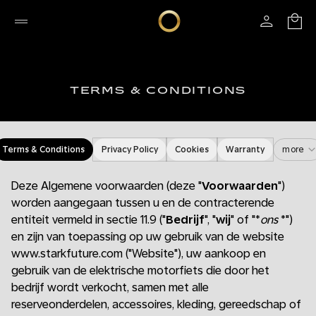
TERMS & CONDITIONS
Terms & Conditions
Privacy Policy
Cookies
Warranty
more
Deze Algemene voorwaarden (deze "
Voorwaarden
")
worden aangegaan tussen u en de contracterende
entiteit vermeld in sectie 11.9 ("
Bedrijf
", "
wij
" of "*
ons
*")
en zijn van toepassing op uw gebruik van de website
www.starkfuture.com ("Website"), uw aankoop en
gebruik van de elektrische motorfiets die door het
bedrijf wordt verkocht, samen met alle
reserveonderdelen, accessoires, kleding, gereedschap of