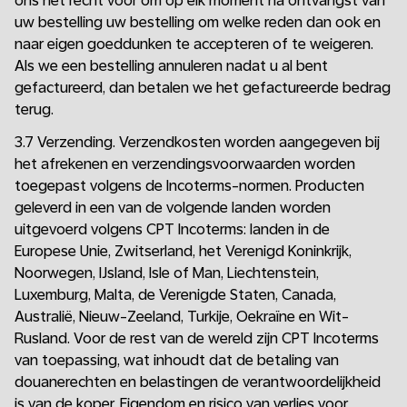
ons het recht voor om op elk moment na ontvangst van
uw bestelling uw bestelling om welke reden dan ook en
naar eigen goeddunken te accepteren of te weigeren.
Als we een bestelling annuleren nadat u al bent
gefactureerd, dan betalen we het gefactureerde bedrag
terug.
3.7 Verzending. Verzendkosten worden aangegeven bij
het afrekenen en verzendingsvoorwaarden worden
toegepast volgens de Incoterms-normen. Producten
geleverd in een van de volgende landen worden
uitgevoerd volgens CPT Incoterms: landen in de
Europese Unie, Zwitserland, het Verenigd Koninkrijk,
Noorwegen, IJsland, Isle of Man, Liechtenstein,
Luxemburg, Malta, de Verenigde Staten, Canada,
Australië, Nieuw-Zeeland, Turkije, Oekraïne en Wit-
Rusland. Voor de rest van de wereld zijn CPT Incoterms
van toepassing, wat inhoudt dat de betaling van
douanerechten en belastingen de verantwoordelijkheid
is van de koper. Eigendom en risico van verlies voor