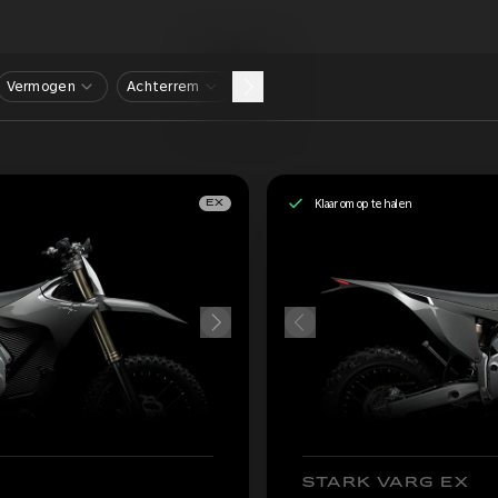
Vermogen
Achterrem
Klaar om op te halen
EX
STARK VARG EX