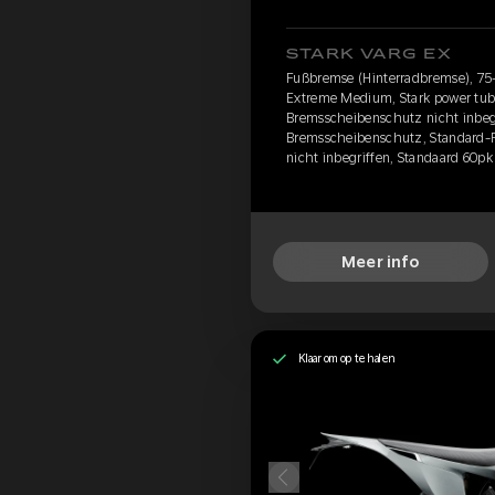
STARK VARG EX
Fußbremse (Hinterradbremse), 75-
Extreme Medium, Stark power tube,
Bremsscheibenschutz nicht inbeg
Bremsscheibenschutz, Standard-F
nicht inbegriffen, Standaard 60pk
Meer info
Klaar om op te halen