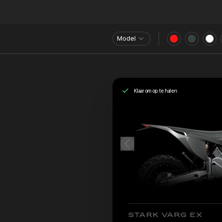
Model
Klaar om op te halen
STARK VARG EX