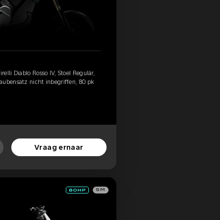
elli Diablo Rosso IV, Stoel Regulär,
aubensatz nicht inbegriffen, 80 pk
Vraag ernaar
SM