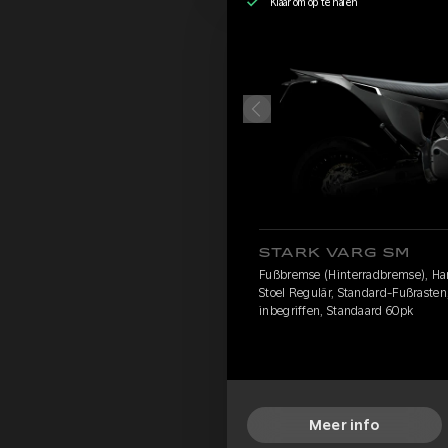
Klaar om op te halen
STARK VARG SM
Fußbremse (Hinterradbremse), Hart 
Stoel Regulär, Standard-Fußraste
inbegriffen, Standaard 60pk
Meer info