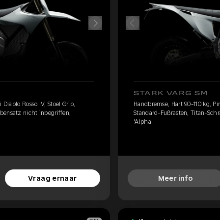
STARK VARG SM
 Diablo Rosso IV, Stoel Grip,
Handbremse, Hart 90-110 kg, Pire
bensatz nicht inbegriffen,
Standard-Fußrasten, Titan-Schr
'Alpha'
Vraag ernaar
Meer info