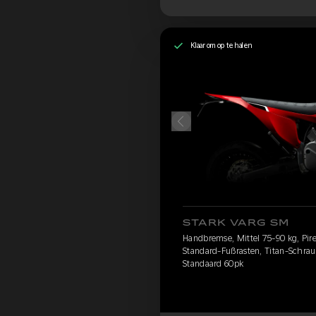
Klaar om op te halen
STARK VARG SM
Handbremse, Mittel 75-90 kg, Pirell
Standard-Fußrasten, Titan-Schrau
Standaard 60pk