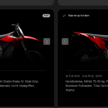
Klaar om op te halen
SM
STARK VARG SM
i Diablo Rosso IV, Stoel Grip,
Handbremse, Mittel 75-90 kg, Pir
bensatz nicht inbegriffen,
Standard-Fußrasten, Titan-Schr
'Alpha'