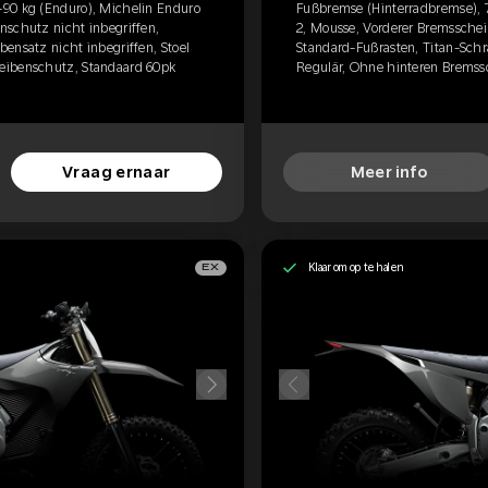
-90 kg (Enduro), Michelin Enduro
Fußbremse (Hinterradbremse), 
nschutz nicht inbegriffen,
2, Mousse, Vorderer Bremsschei
ensatz nicht inbegriffen, Stoel
Standard-Fußrasten, Titan-Schra
eibenschutz, Standaard 60pk
Regulär, Ohne hinteren Bremss
Vraag ernaar
Meer info
Klaar om op te halen
EX