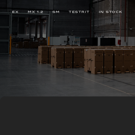
EX
MX 1.2
SM
TESTRIT
IN STOCK