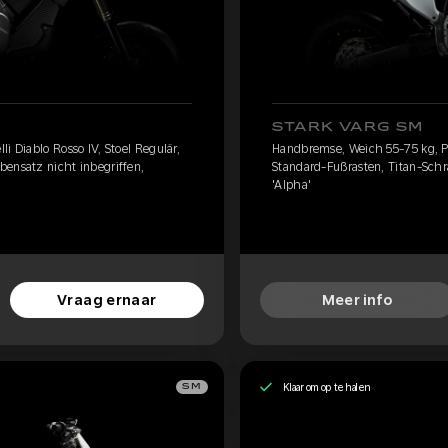
STARK VARG SM
i Diablo Rosso IV, Stoel Regulär,
Handbremse, Weich 55-75 kg, Pir
bensatz nicht inbegriffen,
Standard-Fußrasten, Titan-Schr
'Alpha'
Vraag ernaar
Meer info
Klaar om op te halen
SM