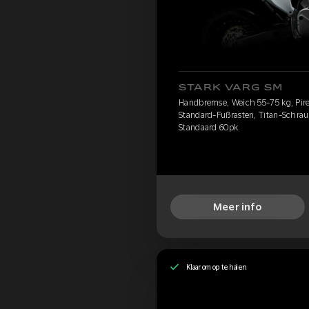
STARK VARG SM
Handbremse, Weich 55-75 kg, Pirell
Standard-Fußrasten, Titan-Schrau
Standaard 60pk
Meer info
Klaar om op te halen