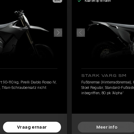
Klaar om op te halen
SM
STARK VARG SM
90-110 kg, Pirelli Diablo Rosso IV,
Fußbremse (Hinterradbremse), Har
n, Titan-Schraubensatz nicht
Stoel Regulär, Standard-Fußras
inbegriffen, 80 pk 'Alpha'
Vraag ernaar
Meer info