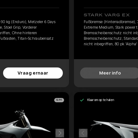
STARK VARG EX
90 kg (Enduro), Metzeler 6 Days
Fußbremse (Hinterradbremse), 7
 Stoel Grip, Vorderer
Extreme Medium, Stark power tu
riffen, Ohne hinteren
Bremsscheibenschutz nicht inb
ußrasten, Titan-Schraubensatz
Bremsscheibenschutz, Standard
nicht inbegriffen, 80 pk 'Alpha'
Vraag ernaar
Meer info
Klaar om op te halen
SM