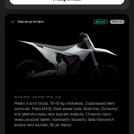
Klaar om op te halen
MX1.2
STARK VARG MX 1.2
Přední (ruční) brzda, 75-90 kg (motokros), Zijstandaard Není
zahrnuto, Pirelli MX32, Stark power tube, Stoel Grip, Ochranný
kryt předního disku není součástí dodávky, Chrániče rukou
nejsou součástí balení, Standardní stupačky, Sada titanových
šroubů není součástí, 80 pk 'Alpha'