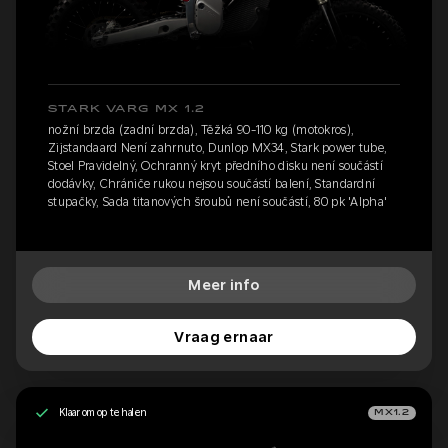
STARK VARG MX 1.2
nožní brzda (zadní brzda), Těžká 90-110 kg (motokros),
Zijstandaard Není zahrnuto, Dunlop MX34, Stark power tube,
Stoel Pravidelný, Ochranný kryt předního disku není součástí
dodávky, Chrániče rukou nejsou součástí balení, Standardní
stupačky, Sada titanových šroubů není součástí, 80 pk 'Alpha'
Meer info
Vraag ernaar
Klaar om op te halen
MX1.2