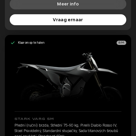
Meer info
Vraag ernaar
Klaar om op te halen
SM
STARK VARG SM
Přední (ruční) brzda, Střední 75-90 kg, Pirelli Diablo Rosso IV,
Stoel Pravidelný, Standardní stupačky, Sada titanových šroubů