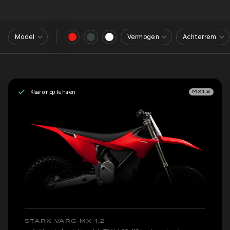
Model
Vermogen
Achterrem
Klaar om op te halen
MX1.2
STARK VARG MX 1.2