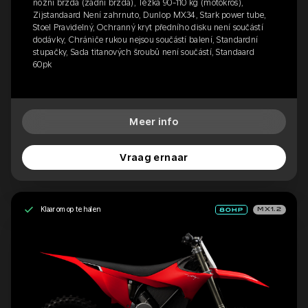
nožní brzda (zadní brzda), Těžká 90-110 kg (motokros),
Zijstandaard Není zahrnuto, Dunlop MX34, Stark power tube,
Stoel Pravidelný, Ochranný kryt předního disku není součástí
dodávky, Chrániče rukou nejsou součástí balení, Standardní
stupačky, Sada titanových šroubů není součástí, Standaard
60pk
Meer info
Vraag ernaar
Klaar om op te halen
MX1.2