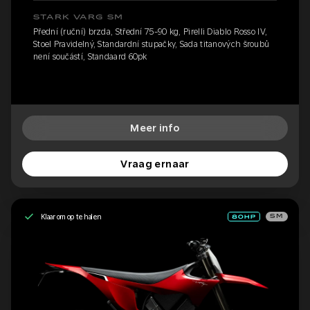
STARK VARG SM
Přední (ruční) brzda, Střední 75-90 kg, Pirelli Diablo Rosso IV,
Stoel Pravidelný, Standardní stupačky, Sada titanových šroubů
není součástí, Standaard 60pk
Meer info
Vraag ernaar
Klaar om op te halen
SM