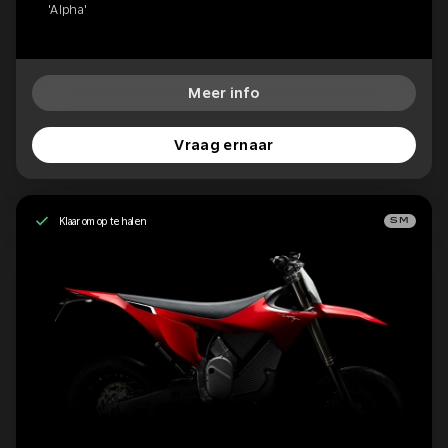
'Alpha'
Meer info
Vraag ernaar
Klaar om op te halen
SM