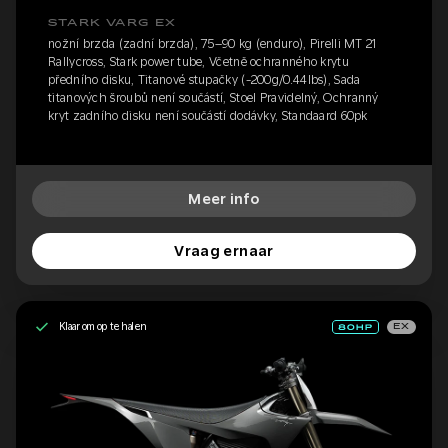
STARK VARG EX
nožní brzda (zadní brzda), 75–90 kg (enduro), Pirelli MT 21
Rallycross, Stark power tube, Včetně ochranného krytu
předního disku, Titanové stupačky (-200g/0.44lbs), Sada
titanových šroubů není součástí, Stoel Pravidelný, Ochranný
kryt zadního disku není součástí dodávky, Standaard 60pk
Meer info
Vraag ernaar
Klaar om op te halen
EX