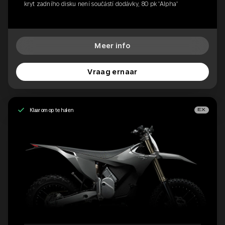
kryt zadního disku není součástí dodávky, 80 pk 'Alpha'
Meer info
Vraag ernaar
Klaar om op te halen
EX