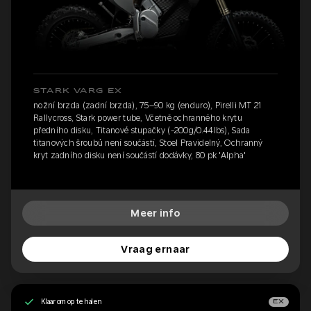
STARK VARG EX
nožní brzda (zadní brzda), 75–90 kg (enduro), Pirelli MT 21
Rallycross, Stark power tube, Včetně ochranného krytu
předního disku, Titanové stupačky (-200g/0.44lbs), Sada
titanových šroubů není součástí, Stoel Pravidelný, Ochranný
kryt zadního disku není součástí dodávky, 80 pk 'Alpha'
Meer info
Vraag ernaar
Klaar om op te halen
EX