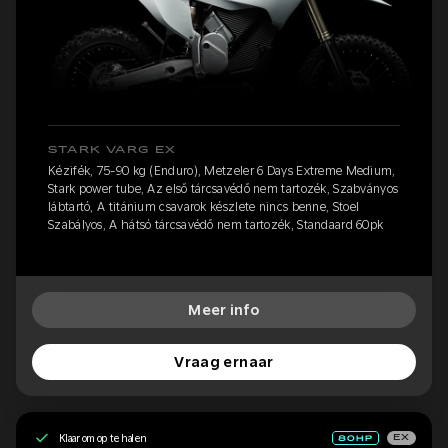
STARK VARG EX
Kézifék, 75-90 kg (Enduro), Metzeler 6 Days Extreme Medium,
Stark power tube, Az első tárcsavédő nem tartozék, Szabványos
lábtartó, A titánium csavarok készlete nincs benne, Stoel
Szabályos, A hátsó tárcsavédő nem tartozék, Standaard 60pk
Meer info
Vraag ernaar
Klaar om op te halen
EX