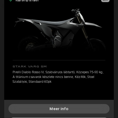
Klaar om op te halen
SM
STARK VARG SM
Pirelli Diablo Rosso IV, Szabványos lábtartó, Közepes 75-90 kg,
A titánium csavarok készlete nincs benne, Kézifék, Stoel
Szabályos, Standaard 60pk
Meer info