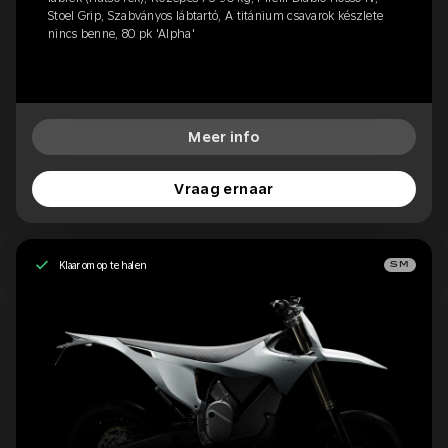
Stoel Grip, Szabványos lábtartó, A titánium csavarok készlete
nincs benne, 80 pk 'Alpha'
Meer info
Vraag ernaar
Klaar om op te halen
SM