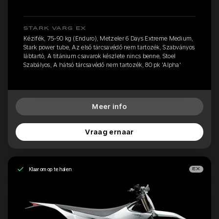
STARK VARG EX
Kézifék, 75-90 kg (Enduro), Metzeler 6 Days Extreme Medium,
Stark power tube, Az első tárcsavédő nem tartozék, Szabványos
lábtartó, A titánium csavarok készlete nincs benne, Stoel
Szabályos, A hátsó tárcsavédő nem tartozék, 80 pk 'Alpha'
Meer info
Vraag ernaar
Klaar om op te halen
EX