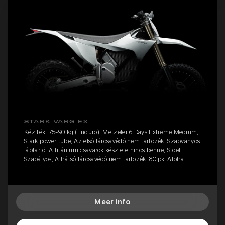
STARK VARG EX
Kézifék, 75-90 kg (Enduro), Metzeler 6 Days Extreme Medium,
Stark power tube, Az első tárcsavédő nem tartozék, Szabványos
lábtartó, A titánium csavarok készlete nincs benne, Stoel
Szabályos, A hátsó tárcsavédő nem tartozék, 80 pk 'Alpha'
Meer info