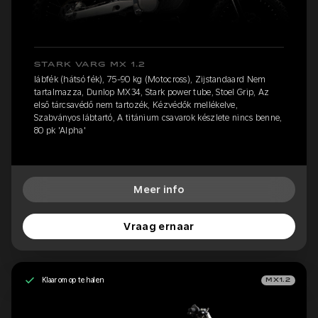
STARK VARG MX 1.2
lábfék (hátsó fék), 75-90 kg (Motocross), Zijstandaard Nem
tartalmazza, Dunlop MX34, Stark power tube, Stoel Grip, Az
első tárcsavédő nem tartozék, Kézvédők mellékelve,
Szabványos lábtartó, A titánium csavarok készlete nincs benne,
80 pk 'Alpha'
Meer info
Vraag ernaar
Klaar om op te halen
MX1.2