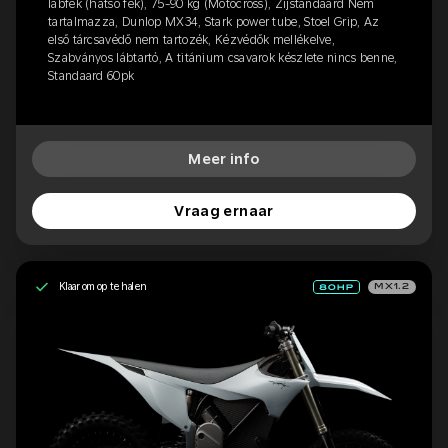
lábfék (hátsó fék), 75-90 kg (Motocross), Zijstandaard Nem
tartalmazza, Dunlop MX34, Stark power tube, Stoel Grip, Az
első tárcsavédő nem tartozék, Kézvédők mellékelve,
Szabványos lábtartó, A titánium csavarok készlete nincs benne,
Standaard 60pk
Meer info
Vraag ernaar
Klaar om op te halen
MX1.2