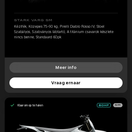
STARK VARG SM
Kézifék, Közepes 75-90 kg, Pirelli Diablo Rosso IV, Stoel
Szabályos, Szabványos lábtartó, A titánium csavarok készlete
nincs benne, Standaard 60pk
Meer info
Vraag ernaar
Klaar om op te halen
SM