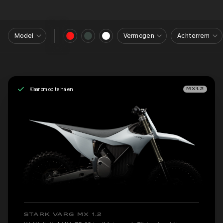
Model
Vermogen
Achterrem
Klaar om op te halen
MX1.2
STARK VARG MX 1.2