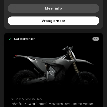
Meer info
Vraag ernaar
Klaar om op te halen
EX
STARK VARG EX
Kézifék, 75-90 kg (Enduro), Metzeler 6 Days Extreme Medium,