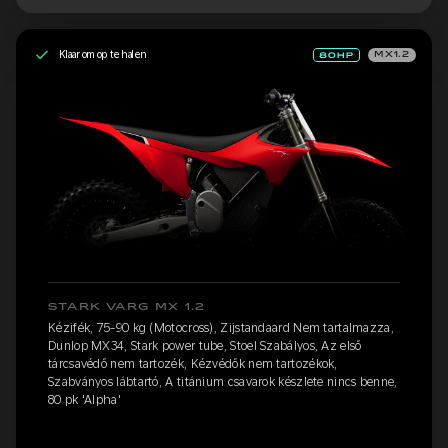
Klaar om op te halen
MX1.2
STARK VARG MX 1.2
Kézifék, 75-90 kg (Motocross), Zijstandaard Nem tartalmazza,
Dunlop MX34, Stark power tube, Stoel Szabályos, Az első
tárcsavédő nem tartozék, Kézvédők nem tartozékok,
Szabványos lábtartó, A titánium csavarok készlete nincs benne,
80 pk 'Alpha'