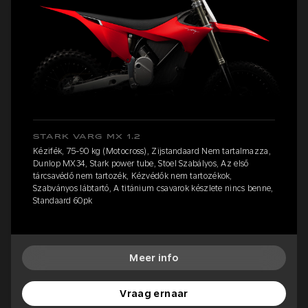
STARK VARG MX 1.2
Kézifék, 75-90 kg (Motocross), Zijstandaard Nem tartalmazza,
Dunlop MX34, Stark power tube, Stoel Szabályos, Az első
tárcsavédő nem tartozék, Kézvédők nem tartozékok,
Szabványos lábtartó, A titánium csavarok készlete nincs benne,
Standaard 60pk
Meer info
Vraag ernaar