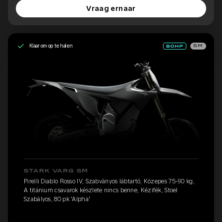
Vraag ernaar
Klaar om op te halen
SM
STARK VARG SM
Pirelli Diablo Rosso IV, Szabványos lábtartó, Közepes 75-90 kg,
A titánium csavarok készlete nincs benne, Kézifék, Stoel
Szabályos, 80 pk 'Alpha'