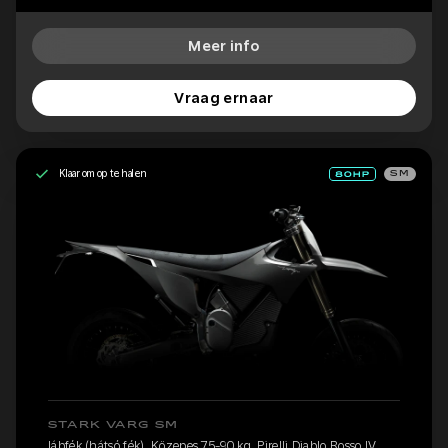
Meer info
Vraag ernaar
Klaar om op te halen
SM
STARK VARG SM
lábfék (hátsó fék), Közepes 75-90 kg, Pirelli Diablo Rosso IV,