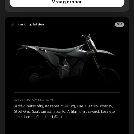
Vraag ernaar
Klaar om op te halen
SM
STARK VARG SM
lábfék (hátsó fék), Közepes 75-90 kg, Pirelli Diablo Rosso IV,
Stoel Grip, Szabványos lábtartó, A titánium csavarok készlete
nincs benne, Standaard 60pk