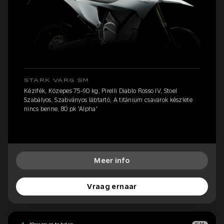
STARK VARG SM
Kézifék, Közepes 75-90 kg, Pirelli Diablo Rosso IV, Stoel
Szabályos, Szabványos lábtartó, A titánium csavarok készlete
nincs benne, 80 pk 'Alpha'
Meer info
Vraag ernaar