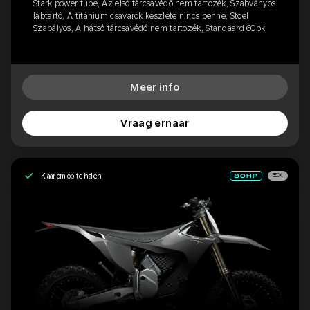
Stark power tube, Az első tárcsavédő nem tartozék, Szabványos
lábtartó, A titánium csavarok készlete nincs benne, Stoel
Szabályos, A hátsó tárcsavédő nem tartozék, Standaard 60pk
Meer info
Vraag ernaar
Klaar om op te halen
EX