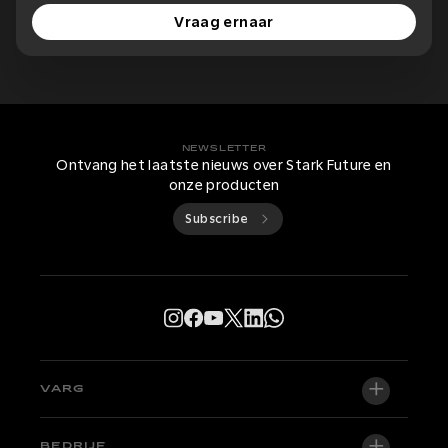
Vraag ernaar
NEWSLETTER
Ontvang het laatste nieuws over Stark Future en
onze producten
Subscribe
VARG
VARG EX
BEDRIJF