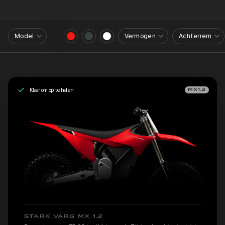
Model
Vermogen
Achterrem
Klaar om op te halen
MX1.2
STARK VARG MX 1.2