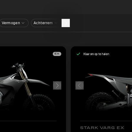
Vermogen
Achterrem
Klaar om op te halen
EX
STARK VARG EX