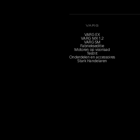
VARG
VARG EX
VARG MX 1.2
VARG SM
Fabriekseditie
Motoren op voorraad
Testrit
Onderdelen en accessoires
Stark Handelaren