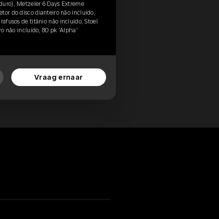
duro), Metzeler 6 Days Extreme
tor do disco dianteiro não incluído,
rafusos de titânio não incluído, Stoel
ro não incluído, 80 pk 'Alpha'
Vraag ernaar
n