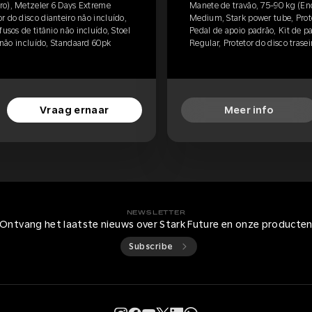
ro), Metzeler 6 Days Extreme
Manete de travão, 75-90 kg (En
 do disco dianteiro não incluído,
Medium, Stark power tube, Prote
usos de titânio não incluído, Stoel
Pedal de apoio padrão, Kit de pa
o não incluído, Standaard 60pk
Regular, Protetor do disco trasei
Vraag ernaar
Meer info
NEWSLETTER
Ontvang het laatste nieuws over Stark Future en onze producte
Subscribe