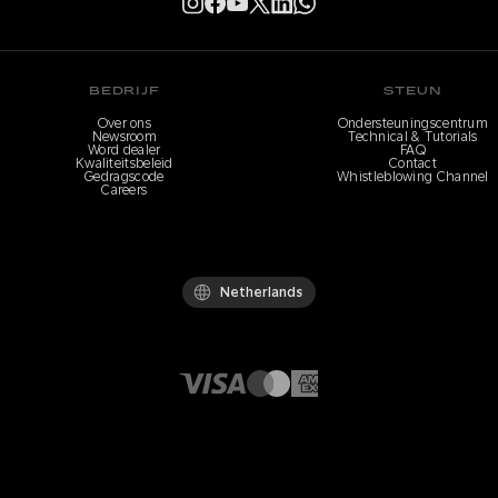
BEDRIJF
STEUN
Over ons
Ondersteuningscentrum
Newsroom
Technical & Tutorials
Word dealer
FAQ
Kwaliteitsbeleid
Contact
Gedragscode
Whistleblowing Channel
Careers
Netherlands