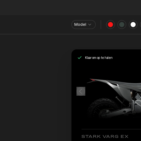
Model
Klaar om op te halen
STARK VARG EX