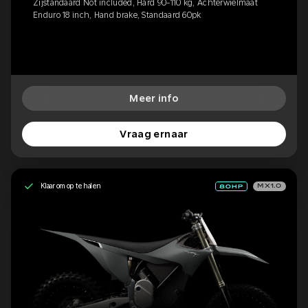
Zijstandaard Not included, Hard 90-110 kg, Achterwielmaat
Enduro 18 inch, Hand brake, Standaard 60pk
Meer info
Vraag ernaar
Klaar om op te halen
MX1.0