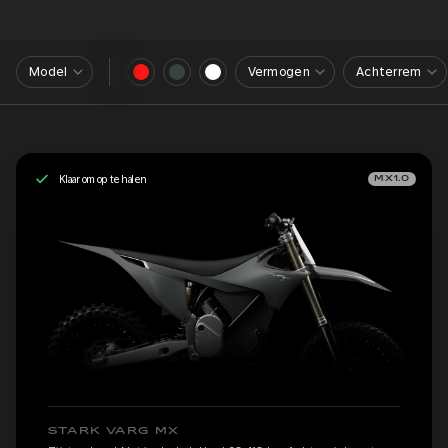
Model
Vermogen
Achterrem
Klaar om op te halen
MX1.0
STARK VARG MX