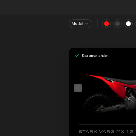
Model
Klaar om op te halen
STARK VARG MX 1.2