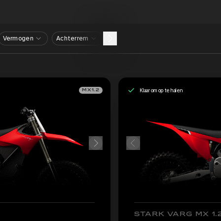
Vermogen
Achterrem
Klaar om op te halen
MX1.2
STARK VARG MX 1.