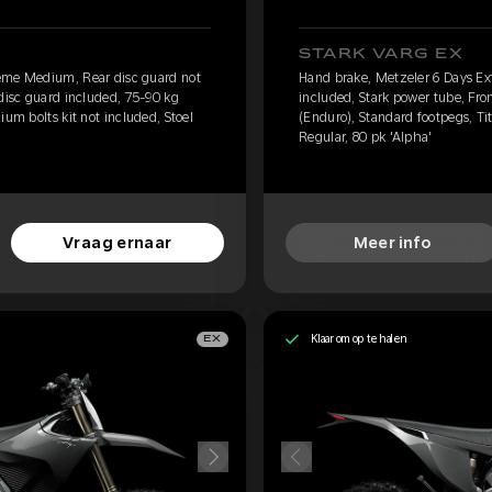
STARK VARG EX
eme Medium, Rear disc guard not
Hand brake, Metzeler 6 Days E
 disc guard included, 75-90 kg
included, Stark power tube, Fro
ium bolts kit not included, Stoel
(Enduro), Standard footpegs, Tit
Regular, 80 pk 'Alpha'
Vraag ernaar
Meer info
Klaar om op te halen
EX