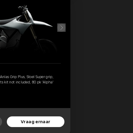
las Grip Plus, Stoel Super grip,
s kit not included, 80 pk 'Alpha'
Vraag ernaar