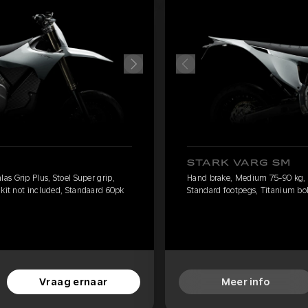
STARK VARG SM
s Grip Plus, Stoel Super grip,
Hand brake, Medium 75-90 kg, An
 kit not included, Standaard 60pk
Standard footpegs, Titanium bolt
Vraag ernaar
Meer info