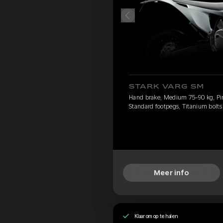
STARK VARG SM
Hand brake, Medium 75-90 kg, Pirel
Standard footpegs, Titanium bolts
Meer info
Klaar om op te halen