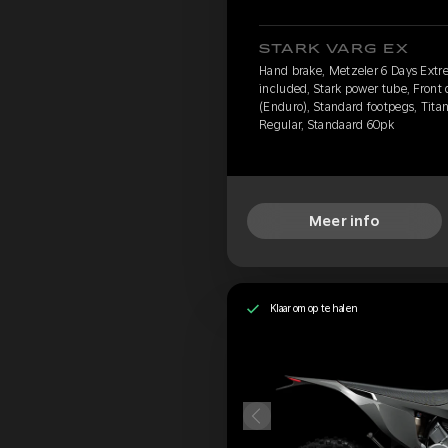
STARK VARG EX
Hand brake, Metzeler 6 Days Extr
included, Stark power tube, Front
(Enduro), Standard footpegs, Titan
Regular, Standaard 60pk
Meer info
Klaar om op te halen