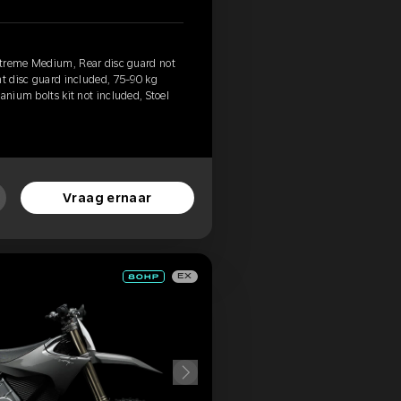
xtreme Medium, Rear disc guard not
nt disc guard included, 75-90 kg
anium bolts kit not included, Stoel
Vraag ernaar
EX