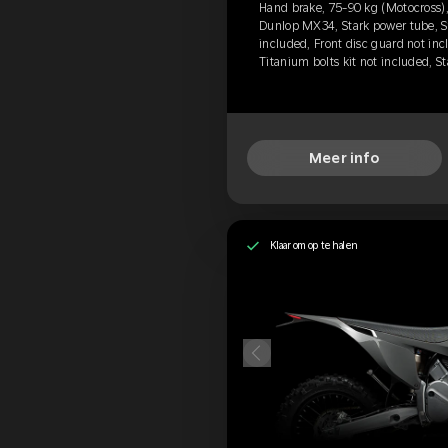
Hand brake, 75-90 kg (Motocross),
Dunlop MX34, Stark power tube, S
included, Front disc guard not inc
Titanium bolts kit not included, 
Meer info
Klaar om op te halen