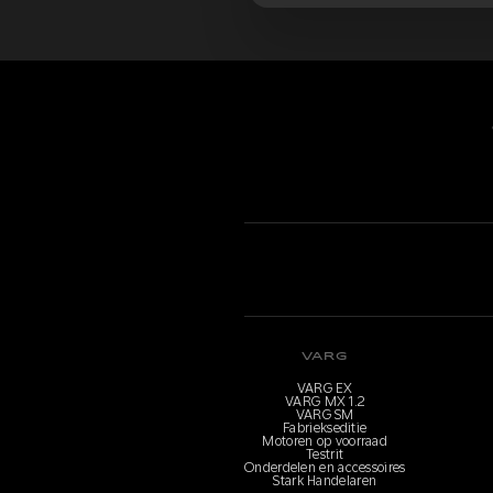
VARG
VARG EX
VARG MX 1.2
VARG SM
Fabriekseditie
Motoren op voorraad
Testrit
Onderdelen en accessoires
Stark Handelaren