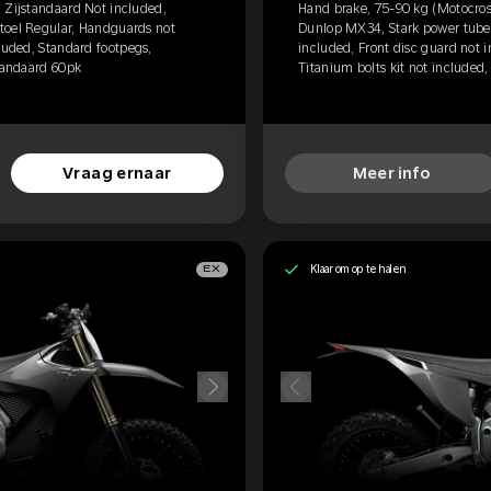
 Zijstandaard Not included,
Hand brake, 75-90 kg (Motocros
toel Regular, Handguards not
Dunlop MX34, Stark power tube,
luded, Standard footpegs,
included, Front disc guard not 
Standaard 60pk
Titanium bolts kit not included,
Vraag ernaar
Meer info
Klaar om op te halen
EX