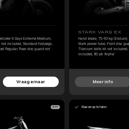
STARK VARG EX
Metzeler 6 Days Extreme Medium,
Hand brake, 75-90 kg (Enduro)
 not included, Standard footpegs,
Stark power tube, Front disc gu
toel Regular, Rear disc guard not
Titanium bolts kit not included,
included, 80 pk 'Alpha'
Vraag ernaar
Meer info
Klaar om op te halen
SM