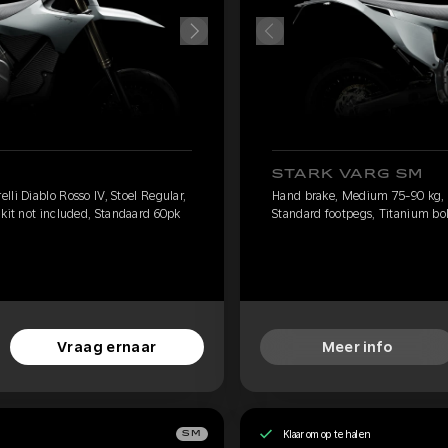
STARK VARG SM
li Diablo Rosso IV, Stoel Regular,
Hand brake, Medium 75-90 kg, Pi
 kit not included, Standaard 60pk
Standard footpegs, Titanium bolt
Vraag ernaar
Meer info
Klaar om op te halen
SM