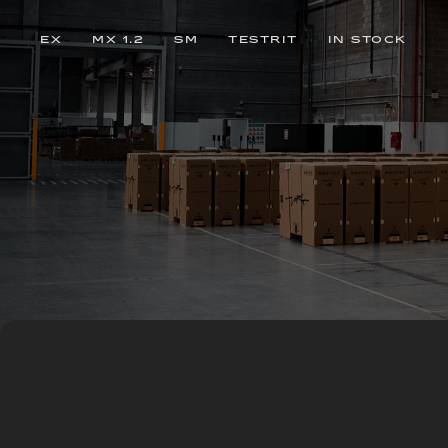
EX
MX 1.2
SM
TESTRIT
IN STOCK