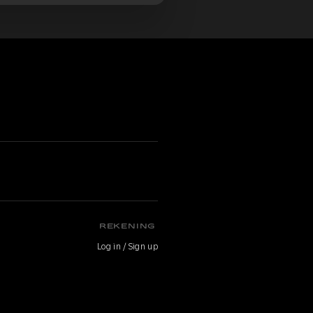
n
REKENING
Log in / Sign up