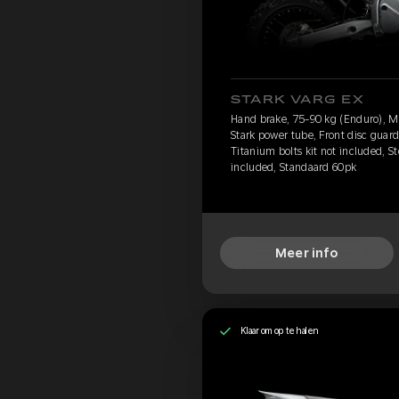
STARK VARG EX
Hand brake, 75-90 kg (Enduro), 
Stark power tube, Front disc guard
Titanium bolts kit not included, S
included, Standaard 60pk
Meer info
Klaar om op te halen