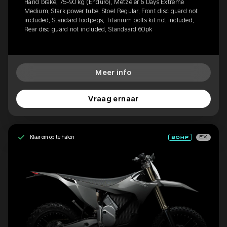
Hand brake, 75-90 kg (Enduro), Metzeler 6 Days Extreme
Medium, Stark power tube, Stoel Regular, Front disc guard not
included, Standard footpegs, Titanium bolts kit not included,
Rear disc guard not included, Standaard 60pk
Meer info
Vraag ernaar
Klaar om op te halen
EX