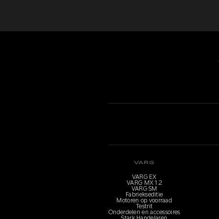
VARG
VARG EX
VARG MX 1.2
VARG SM
Fabriekseditie
Motoren op voorraad
Testrit
Onderdelen en accessoires
Stark Handelaren