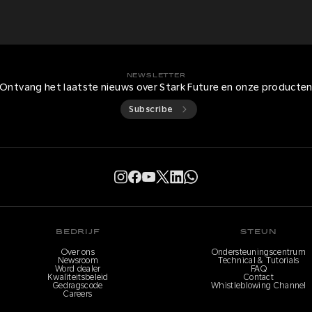
NEWSLETTER
Ontvang het laatste nieuws over Stark Future en onze producte
Subscribe
BEDRIJF
STEUN
Over ons
Ondersteuningscentrum
Newsroom
Technical & Tutorials
Word dealer
FAQ
Kwaliteitsbeleid
Contact
Gedragscode
Whistleblowing Channel
Careers