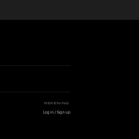
n
REKENING
Log in / Sign up