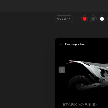
Model
Klaar om op te halen
STARK VARG EX