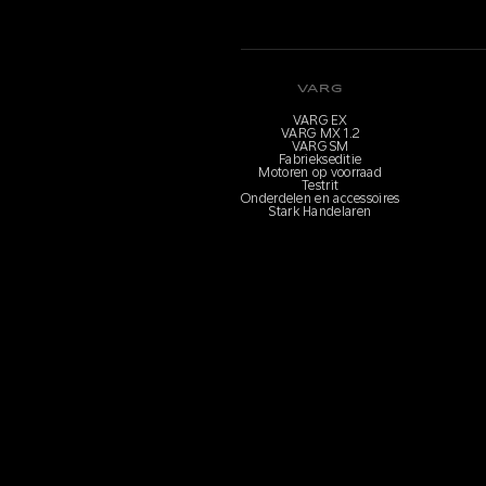
VARG
VARG EX
VARG MX 1.2
VARG SM
Fabriekseditie
Motoren op voorraad
Testrit
Onderdelen en accessoires
Stark Handelaren