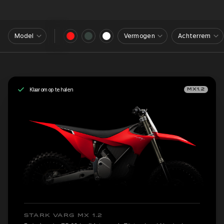
Model
Vermogen
Achterrem
Klaar om op te halen
MX1.2
STARK VARG MX 1.2