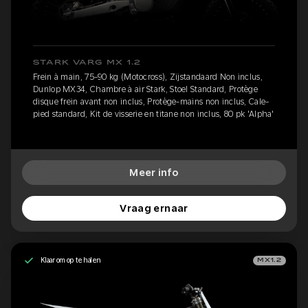
STARK VARG MX 1.2
Frein à main, 75-90 kg (Motocross), Zijstandaard Non inclus,
Dunlop MX34, Chambre à air Stark, Stoel Standard, Protège
disque frein avant non inclus, Protège-mains non inclus, Cale-
pied standard, Kit de visserie en titane non inclus, 80 pk 'Alpha'
Meer info
Vraag ernaar
Klaar om op te halen
MX1.2