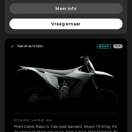
Meer info
Vraag ernaar
Klaar om op te halen
SM
STARK VARG SM
Pirelli Diablo Rosso IV, Cale-pied standard, Moyen 75-90 kg, Kit
de visserie en titane non inclus, Frein à main, Stoel Standard, 80