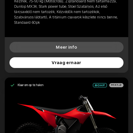
Kézifék, 75-90 kg (Motocross), Zijstandaard Nem tartalmazza,
Dunlop MX34, Stark power tube, Stoel Szabályos, Az első
tárcsavédő nem tartozék, Kézvédők nem tartozékok,
Szabványos lábtartó, A titánium csavarok készlete nincs benne,
Standaard 60pk
Meer info
Vraag ernaar
Klaar om op te halen
MX1.2