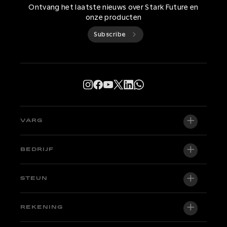
Ontvang het laatste nieuws over Stark Future en
onze producten
Subscribe
VARG
VARG EX
BEDRIJF
VARG MX 1.2
Over ons
STEUN
VARG SM
Newsroom
Fabriekseditie
Ondersteuningscentrum
REKENING
Word dealer
Motoren op voorraad
Technical & Tutorials