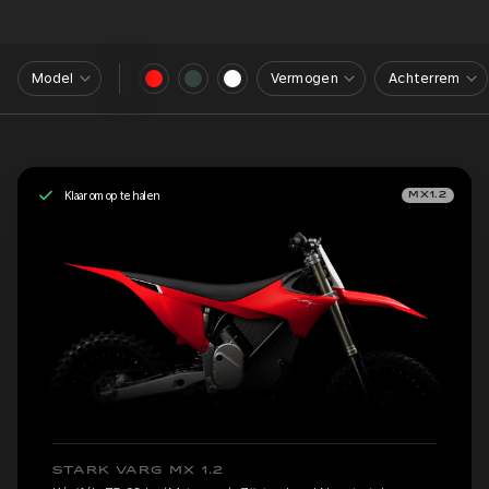
Model
Vermogen
Achterrem
Klaar om op te halen
MX1.2
STARK VARG MX 1.2