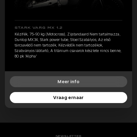
STARK VARG MX 1.2
Kézifék, 75-90 kg (Motocross), Zijstandaard Nem tartalmazza,
Dunlop MX34, Stark power tube, Stoel Szabályos, Az első
tárcsavédő nem tartozék, Kézvédők nem tartozékok,
Szabványos lábtartó, A titánium csavarok készlete nincs benne,
80 pk 'Alpha'
Meer info
Vraag ernaar
NEWSLETTER