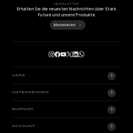
NEWSLETTER
Erhalten Sie die neuesten Nachrichten über Stark
Future und unsere Produkte
Abonnieren
VARG
VARG EX
UNTERNEHMEN
VARG MX 1.2
Über uns
SUPPORT
VARG SM
News
Factory Edition
Support-Zentrale
ACCOUNT
Händler werden