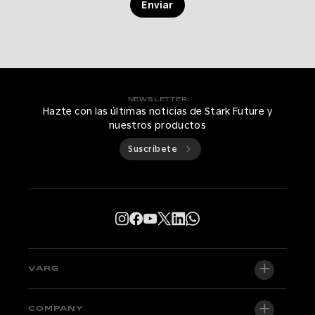
Enviar
NEWSLETTER
Hazte con las últimas noticias de Stark Future y
nuestros productos
Suscríbete
VARG
VARG EX
COMPANY