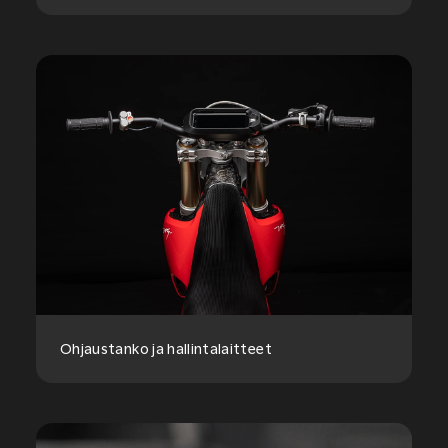
Ohjaustanko ja hallintalaitteet