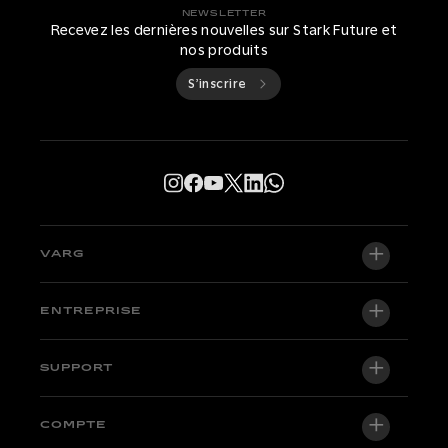
NEWSLETTER
Recevez les dernières nouvelles sur Stark Future et
nos produits
S’inscrire
VARG
VARG EX
ENTREPRISE
VARG MX 1.2
À propos de nous
SUPPORT
VARG SM
Salle de presse
Factory Edition
Centre d'assistance
COMPTE
Devenir distributeur officiel