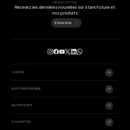
NEWSLETTER
Recevez les dernières nouvelles sur Stark Future et
nos produits
S’inscrire
VARG
VARG EX
ENTREPRISE
VARG MX 1.2
À propos de nous
SUPPORT
VARG SM
Salle de presse
Factory Edition
Centre d'assistance
COMPTE
Devenir distributeur officiel