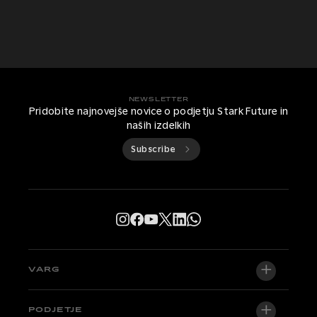
NEWSLETTER
Pridobite najnovejše novice o podjetju Stark Future in
naših izdelkih
Subscribe
VARG
VARG EX
PODJETJE