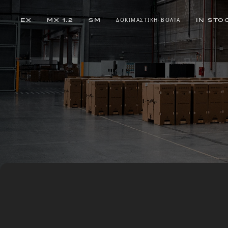
EX
MX 1.2
SM
ΔΟΚΙΜΑΣΤΙΚΉ ΒΌΛΤΑ
IN STO