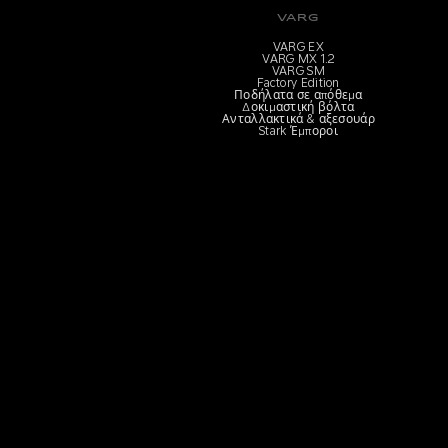
VARG
VARG EX
VARG MX 1.2
VARG SM
Factory Edition
Ποδήλατα σε απόθεμα
Δοκιμαστική βόλτα
Ανταλλακτικά & αξεσουάρ
Stark Έμποροι