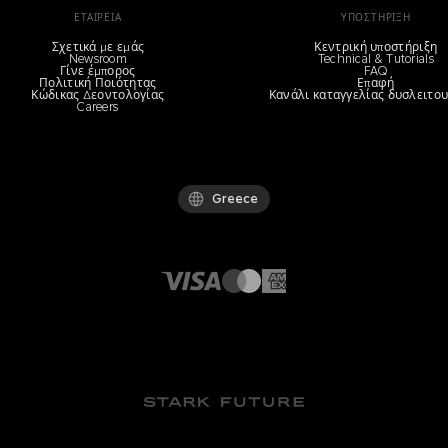
ΕΤΑΙΡΕΊΑ
ΥΠΟΣΤΉΡΙΞΗ
Σχετικά με εμάς
Κεντρική υποστήριξη
Newsroom
Technical & Tutorials
Γίνε έμπορος
FAQ
Πολιτική Ποιότητας
Επαφή
Κώδικας Δεοντολογίας
Κανάλι καταγγελίας δυσλειτο
Careers
Greece