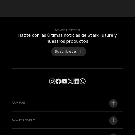
NEWSLETTER
Hazte con las últimas noticias de Stark Future y
nuestros productos
Suscríbete
VARG
VARG EX
COMPANY
VARG MX 1.2