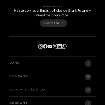
NEWSLETTER
Hazte con las últimas noticias de Stark Future y
nuestros productos
Suscríbete
VARG
VARG EX
COMPANY
VARG MX 1.2
Quiénes somos
SOPORTE TÉCNICO
VARG SM
Newsroom
Factory Edition
Soporte central
ACCOUNT