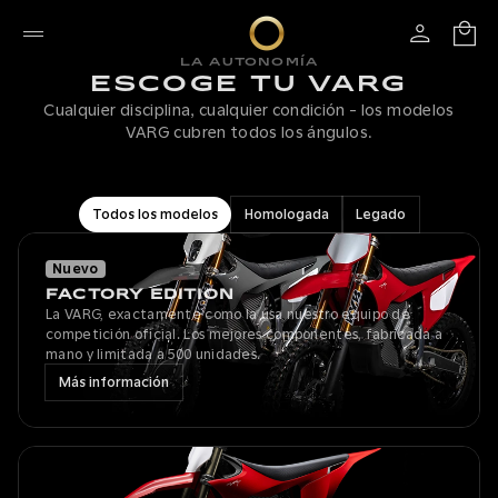
LA AUTONOMÍA
ESCOGE TU VARG
Cualquier disciplina, cualquier condición - los modelos
VARG cubren todos los ángulos.
Todos los modelos
Homologada
Legado
Nuevo
FACTORY EDITION
La VARG, exactamente como la usa nuestro equipo de
competición oficial. Los mejores componentes, fabricada a
mano y limitada a 500 unidades.
Más información