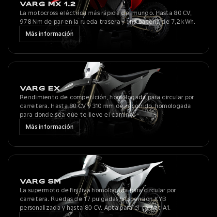
VARG MX 1.2
La motocross eléctrica más rápida del mundo. Hasta 80 CV,
978 Nm de par en la rueda trasera y una batería de 7,2 kWh.
Más información
VARG EX
Rendimiento de competición, homologada para circular por
carretera. Hasta 80 CV y ​​310 mm de recorrido, homologada
para donde sea que te lleve el camino.
Más información
VARG SM
La supermoto definitiva homologada para circular por
carretera. Ruedas de 17 pulgadas, suspensión KYB
personalizada y hasta 80 CV. Apta para el carnet A1.