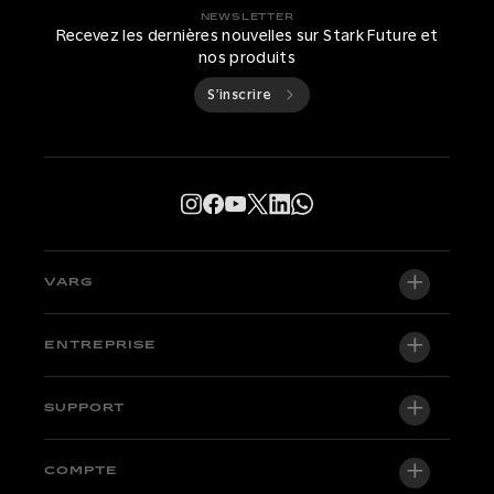
NEWSLETTER
Recevez les dernières nouvelles sur Stark Future et
nos produits
S’inscrire
VARG
VARG EX
ENTREPRISE
VARG MX 1.2
À propos de nous
SUPPORT
VARG SM
Salle de presse
Factory Edition
Centre d'assistance
COMPTE
Devenir distributeur officiel