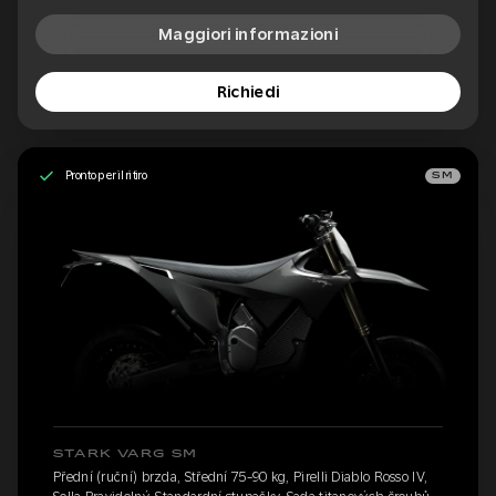
Maggiori informazioni
Richiedi
Pronto per il ritiro
SM
STARK VARG SM
Přední (ruční) brzda, Střední 75-90 kg, Pirelli Diablo Rosso IV,