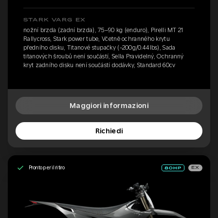
STARK VARG EX
nožní brzda (zadní brzda), 75–90 kg (enduro), Pirelli MT 21
Rallycross, Stark power tube, Včetně ochranného krytu
předního disku, Titanové stupačky (-200g/0.44lbs), Sada
titanových šroubů není součástí, Sella Pravidelný, Ochranný
kryt zadního disku není součástí dodávky, Standard 60cv
Maggiori informazioni
Richiedi
Pronto per il ritiro
EX