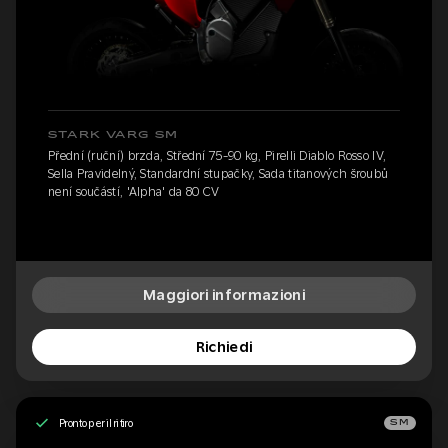
STARK VARG SM
Přední (ruční) brzda, Střední 75-90 kg, Pirelli Diablo Rosso IV,
Sella Pravidelný, Standardní stupačky, Sada titanových šroubů
není součástí, 'Alpha' da 80 CV
Maggiori informazioni
Richiedi
Pronto per il ritiro
SM