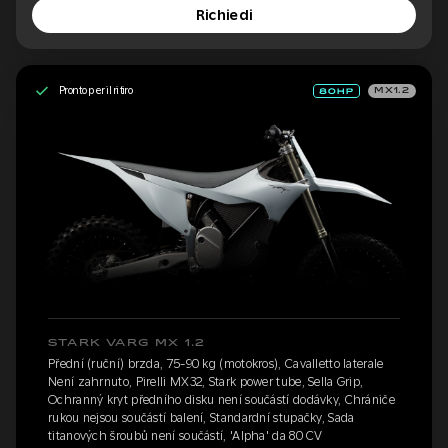
Richiedi
Pronto per il ritiro
MX1.2
STARK VARG MX 1.2
Přední (ruční) brzda, 75-90 kg (motokros), Cavalletto laterale
Není zahrnuto, Pirelli MX32, Stark power tube, Sella Grip,
Ochranný kryt předního disku není součástí dodávky, Chrániče
rukou nejsou součástí balení, Standardní stupačky, Sada
titanových šroubů není součástí, 'Alpha' da 80 CV