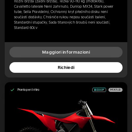
nožní brzda (zadní brzda), Těžká 90-110 kg (motokros),
Cavalletto laterale Není zahrnuto, Dunlop MX34, Stark power
tube, Sella Pravidelný, Ochranný kryt předního disku není
součástí dodávky, Chrániče rukou nejsou součástí balení,
Standardní stupačky, Sada titanových šroubů není součástí,
Standard 60cv
Maggiori informazioni
Richiedi
Pronto per il ritiro
MX1.2