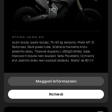
STARK VARG EX
nožní brzda (zadní brzda), 75–90 kg (enduro), Pirelli MT 21
Rallycross, Stark power tube, Včetně ochranného krytu
předního disku, Titanové stupačky (-200g/0.44lbs), Sada
titanových šroubů není součástí, Sella Pravidelný, Ochranný
kryt zadního disku není součástí dodávky, 'Alpha' da 80 CV
Maggiori informazioni
Richiedi