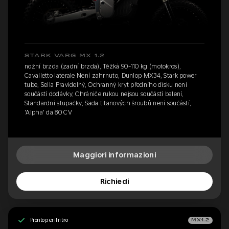
STARK VARG MX 1.2
nožní brzda (zadní brzda), Těžká 90-110 kg (motokros),
Cavalletto laterale Není zahrnuto, Dunlop MX34, Stark power
tube, Sella Pravidelný, Ochranný kryt předního disku není
součástí dodávky, Chrániče rukou nejsou součástí balení,
Standardní stupačky, Sada titanových šroubů není součástí,
'Alpha' da 80 CV
Maggiori informazioni
Richiedi
Pronto per il ritiro
MX1.2