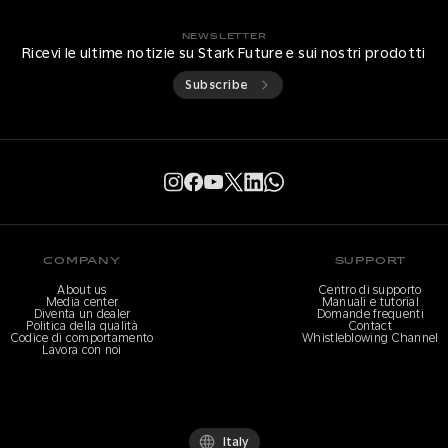
NEWSLETTER
Ricevi le ultime notizie su Stark Future e sui nostri prodotti
Subscribe
COMPANY
SUPPORT
About us
Centro di supporto
Media center
Manuali e tutorial
Diventa un dealer
Domande frequenti
Politica della qualità
Contact
Codice di comportamento
Whistleblowing Channel
Lavora con noi
Italy