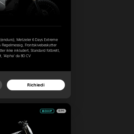
(enduro), Metzeler 6 Days Extreme
a Regelmessig, Frontskivebeskytter
ter ikke inkludert, Standard fotbrett,
t, 'Alpha' da 80 CV
Richiedi
SM