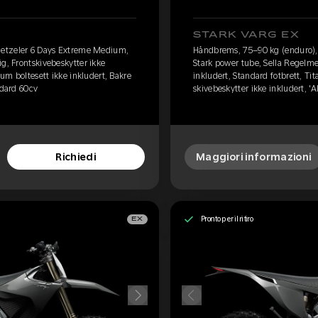
STARK VARG EX
etzeler 6 Days Extreme Medium,
Håndbrems, 75–90 kg (enduro)
g, Frontskivebeskytter ikke
Stark power tube, Sella Regelme
ium boltesett ikke inkludert, Bakre
inkludert, Standard fotbrett, Ti
ndard 60cv
skivebeskytter ikke inkludert, '
Richiedi
Maggiori informazioni
Pronto per il ritiro
EX