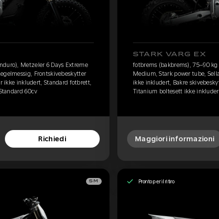
STARK VARG EX
nduro), Metzeler 6 Days Extreme
fotbrems (bakbrems), 75–90 kg 
egelmessig, Frontskivebeskytter
Medium, Stark power tube, Sell
r ikke inkludert, Standard fotbrett,
ikke inkludert, Bakre skivebeskyt
 Standard 60cv
Titanium boltesett ikke inkluder
Richiedi
Maggiori informazioni
Pronto per il ritiro
SM