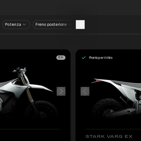
Potenza
Freno posteriore
Pronto per il ritiro
EX
STARK VARG EX