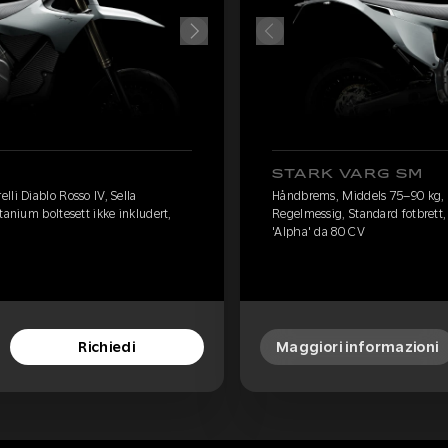
STARK VARG SM
li Diablo Rosso IV, Sella
Håndbrems, Middels 75–90 kg, Pi
tanium boltesett ikke inkludert,
Regelmessig, Standard fotbrett, 
'Alpha' da 80 CV
Richiedi
Maggiori informazioni