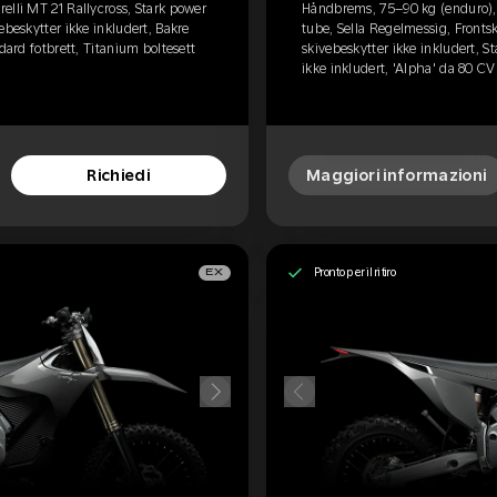
elli MT 21 Rallycross, Stark power
Håndbrems, 75–90 kg (enduro), P
ebeskytter ikke inkludert, Bakre
tube, Sella Regelmessig, Frontsk
dard fotbrett, Titanium boltesett
skivebeskytter ikke inkludert, S
ikke inkludert, 'Alpha' da 80 CV
Richiedi
Maggiori informazioni
Pronto per il ritiro
EX