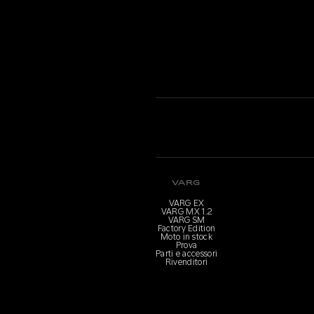
VARG
VARG EX
VARG MX 1.2
VARG SM
Factory Edition
Moto in stock
Prova
Parti e accessori
Rivenditori