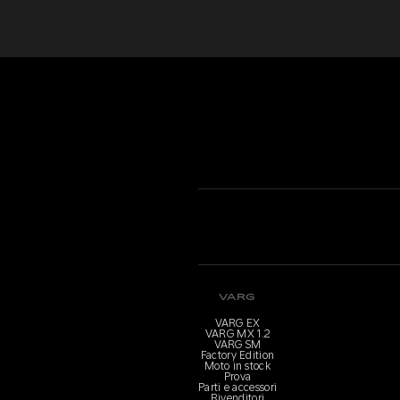
VARG
VARG EX
VARG MX 1.2
VARG SM
Factory Edition
Moto in stock
Prova
Parti e accessori
Rivenditori