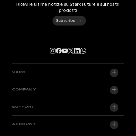
Ricevi le ultime notizie su Stark Future e sui nostri
prodotti
Subscribe
VARG
VARG EX
COMPANY
VARG MX 1.2
About us
SUPPORT
VARG SM
Media center
Factory Edition
Centro di supporto
ACCOUNT
Diventa un dealer
Moto in stock
Manuali e tutorial