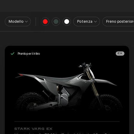
Modello
Potenza
Freno posterior
Pronto per il ritiro
EX
STARK VARG EX